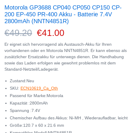
Motorola GP3688 CP040 CP050 CP150 CP-
200 EP-450 PR-400 Akku - Batterie 7.4V
2800mAh (NNTN4851R)
€49.20
€41.00
Er eignet sich hervorragend als Austausch-Akku für Ihren
vorhandenen oder en Motorola NNTN4851R. Er kann ebenso als
zusätzlicher Ersatzakku für unterwegs dienen. Die Handhabung
sowie das Laden erfolgen wie gewohnt problemlos mit dem
Standard-Netzteil/Ladegerät.
Zustand:Neu
SKU:
ECN10619_Ca_Oth
Passend für Marke:Motorola
Kapazität :2800mAh
Spannung :7.4V
Chemischer Aufbau des Akkus: Ni-MH , Wiederaufladbar, leicht
Größe:120.7 x 60 x 21.6 mm
Kompatibles Modell:NNTN4851R