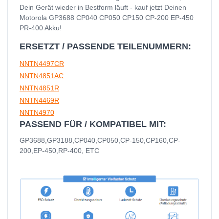
Dein Gerät wieder in Bestform läuft - kauf jetzt Deinen
Motorola GP3688 CP040 CP050 CP150 CP-200 EP-450
PR-400 Akku!
ERSETZT / PASSENDE TEILENUMMERN:
NNTN4497CR
NNTN4851AC
NNTN4851R
NNTN4469R
NNTN4970
PASSEND FÜR / KOMPATIBEL MIT:
GP3688,GP3188,CP040,CP050,CP-150,CP160,CP-
200,EP-450,RP-400, ETC