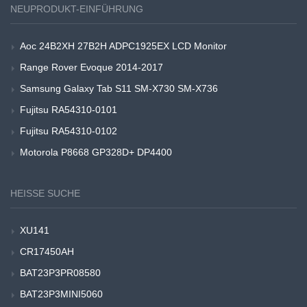
NEUPRODUKT-EINFÜHRUNG
Aoc 24B2XH 27B2H ADPC1925EX LCD Monitor
Range Rover Evoque 2014-2017
Samsung Galaxy Tab S11 SM-X730 SM-X736
Fujitsu RA54310-0101
Fujitsu RA54310-0102
Motorola P8668 GP328D+ DP4400
HEISSE SUCHE
XU141
CR17450AH
BAT23P3PR08580
BAT23P3MINI5060