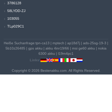
3786128
58LYDD-ZJ
103055
TLp029C1
Heiße Suchanfrage:
tpn-ca13
|
mptech
|
ap18d7j
|
ads-25sg-19-3
|
5b10z26485
|
gps akku
|
akku 4inr19/66
|
msi ge60 akku
|
nokia
6300 akku
|
l19m4pc1
Links:
Copyright © 2026 Bestenakku.com. All Rights Reserved.