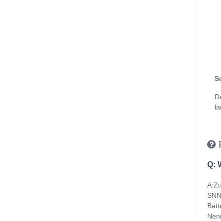
S
D
la
Q: 
A:Zu
SNN5
Batt
Nenn