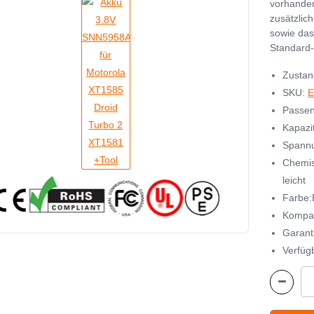
vorhande
zusätzlic
sowie das
Standard-
Zustan
SKU:
E
Passen
Kapazi
Spannu
Chemis
leicht
Farbe:
Kompat
Garant
Verfügb