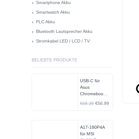
Smartphone Akku
Smartwatch Akku
PLC Akku
Bluetooth Lautsprecher Akku
Stromkabel LED / LCD / TV
BELIEBTE PRODUKTE
USB-C für
Asus
Chromebook
C523N
€68.39
€56.99
C523NA-
DH02
A17-180P4A
für MSI