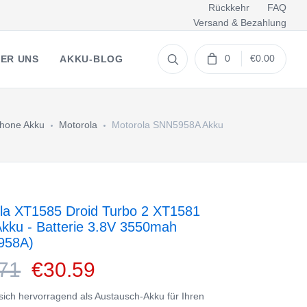
Rückkehr
FAQ
Versand & Bezahlung
0
€0.00
ER UNS
AKKU-BLOG
hone Akku
Motorola
Motorola SNN5958A Akku
la XT1585 Droid Turbo 2 XT1581
Akku - Batterie 3.8V 3550mah
958A)
71
€30.59
 sich hervorragend als Austausch-Akku für Ihren