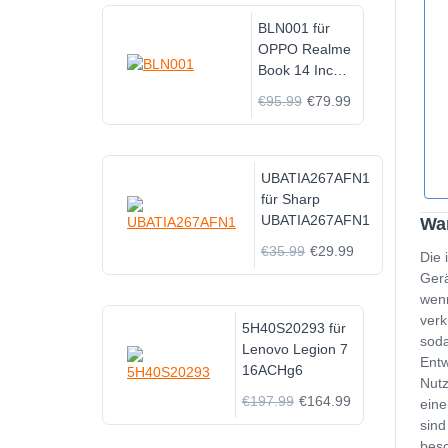
BLN001 für
OPPO Realme
Book 14 Inch
Air
€95.99
€79.99
UBATIA267AFN1
für Sharp
UBATIA267AFN1
Wan
€35.99
€29.99
Die 
Gerä
wenn
verk
5H40S20293 für
soda
Lenovo Legion 7
Entw
16ACHg6
Nutz
€197.99
€164.99
eine
sind
besc