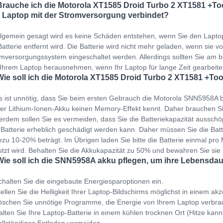
Brauche ich die Motorola XT1585 Droid Turbo 2 XT1581 +To
 Laptop mit der Stromversorgung verbindet?
llgemein gesagt wird es keine Schäden entstehen, wenn Sie den Lapto
Batterie entfernt wird. Die Batterie wird nicht mehr geladen, wenn sie v
mversorgungssystem eingeschaltet werden. Allerdings sollten Sie am b
Ihrem Laptop herausnehmen, wenn Ihr Laptop für lange Zeit gearbeit
Wie soll ich die Motorola XT1585 Droid Turbo 2 XT1581 +Tool
s ist unnötig, dass Sie beim ersten Gebrauch die Motorola SNN5958A b
er Lithium-Ionen-Akku keinen Memory-Effekt kennt. Daher brauchen Si
rdem sollen Sie es vermeiden, dass Sie die Batteriekapazität ausschöp
 Batterie erheblich geschädigt werden kann. Daher müssen Sie die Bat
zu 10-20% beträgt. Im Übrigen laden Sie bitte die Batterie einmal pro M
tzt wird. Behalten Sie die Akkukapazität zu 50% und bewahren Sie sie
Wie soll ich die SNN5958A akku pflegen, um ihre Lebensdau
halten Sie die eingebaute Energiesparoptionen ein.
ellen Sie die Helligkeit Ihrer Laptop-Bildschirms möglichst in einem ak
schen Sie unnötige Programme, die Energie von Ihrem Laptop verbra
lten Sie Ihre Laptop-Batterie in einem kühlen trocknen Ort (Hitze kann