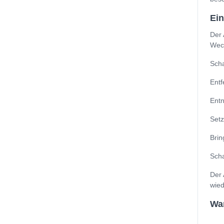
Ein
Der 
Wech
Scha
Entf
Entn
Setz
Brin
Scha
Der 
wied
Wan