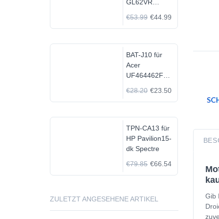
GL62VR
7FRX-1008 i7-
€53.99
€44.99
7700HQ GTX
1060
BAT-J10 für
Acer
UF464462F
1S2P
€28.20
€23.50
TPN-CA13 für
HP Pavilion15-
BES
dk Spectre
€79.85
€66.54
Mot
kau
Gib 
ZULETZT ANGESEHENE ARTIKEL
Droi
zuve