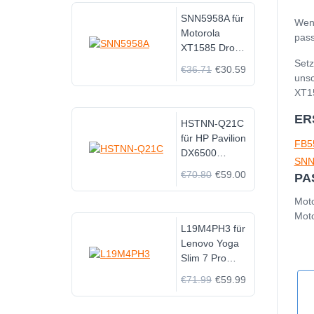
SNN5958A für
Wenn
Motorola
pass
XT1585 Droid
Turbo 2
Setz
€36.71
€30.59
XT1581 +Tool
unsc
XT15
ER
HSTNN-Q21C
für HP Pavilion
FB5
DX6500
SNN
DV2000
€70.80
€59.00
PA
DV2100
DV6400
Moto
Moto
L19M4PH3 für
Lenovo Yoga
Slim 7 Pro
14ITL5
€71.99
€59.99
82FX002KKR