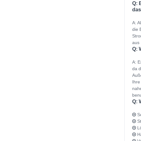
Q: 
das
A: A
die 
Stro
aus 
Q: 
A: E
da d
Auße
Ihre
nahe
benu
Q: 
Sc
St
Lö
Ha