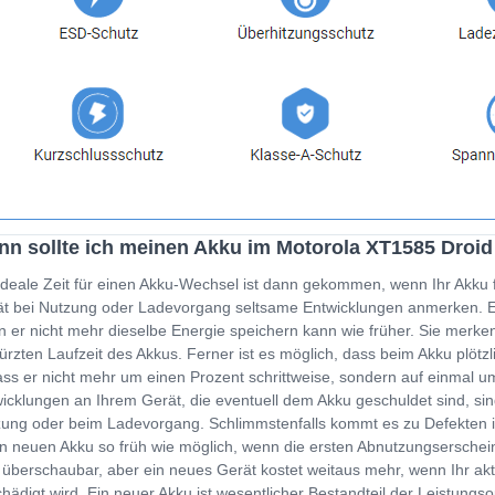
n sollte ich meinen Akku im Motorola XT1585 Droi
ideale Zeit für einen Akku-Wechsel ist dann gekommen, wenn Ihr Akku 
t bei Nutzung oder Ladevorgang seltsame Entwicklungen anmerken. Ein
 er nicht mehr dieselbe Energie speichern kann wie früher. Sie merken
ürzten Laufzeit des Akkus. Ferner ist es möglich, dass beim Akku plöt
ss er nicht mehr um einen Prozent schrittweise, sondern auf einmal um
icklungen an Ihrem Gerät, die eventuell dem Akku geschuldet sind, sin
ung oder beim Ladevorgang. Schlimmstenfalls kommt es zu Defekten i
n neuen Akku so früh wie möglich, wenn die ersten Abnutzungserschein
 überschaubar, aber ein neues Gerät kostet weitaus mehr, wenn Ihr a
hädigt wird. Ein neuer Akku ist wesentlicher Bestandteil der Leistung