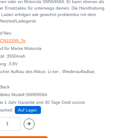
nen oder en Motorola SNN5958A. Er kann ebenso als
her Ersatzakku für unterwegs dienen. Die Handhabung
 Laden erfolgen wie gewohnt problemlos mit dem
Netzteil/Ladegerät.
d:Neu
CN10299_Te
d für Marke:Motorola
tät :3550mah
ng :3.8V
cher Aufbau des Akkus: Li-ion , Wiederaufladbar,
Black
ibles Modell:SNN5958A
ie:1 Jahr Garantie und 30 Tage Geld zurück
arkeit:
Auf Lager.