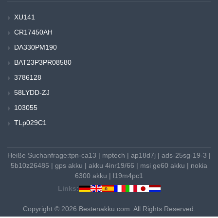
XU141
CR17450AH
DA330PM190
BAT23P3PR08580
3786128
58LYDD-ZJ
103055
TLp029C1
Heiße Suchanfrage:
tpn-ca13
|
mptech
|
ap18d7j
|
ads-25sg-19-3
|
5b10z26485
|
gps akku
|
akku 4inr19/66
|
msi ge60 akku
|
nokia
6300 akku
|
l19m4pc1
Links:
Copyright © 2026 Bestenakku.com. All Rights Reserved.