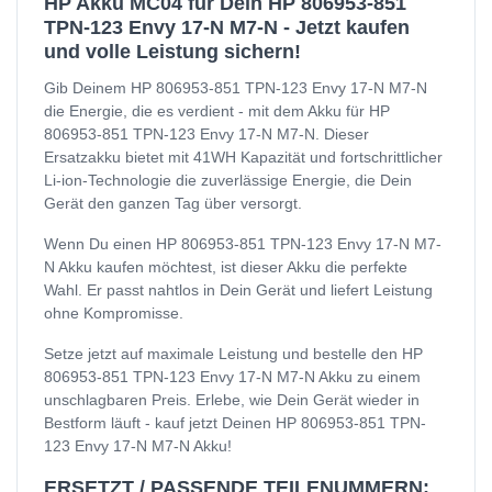
HP Akku MC04 für Dein HP 806953-851
TPN-123 Envy 17-N M7-N - Jetzt kaufen
und volle Leistung sichern!
Gib Deinem HP 806953-851 TPN-123 Envy 17-N M7-N
die Energie, die es verdient - mit dem Akku für HP
806953-851 TPN-123 Envy 17-N M7-N. Dieser
Ersatzakku bietet mit 41WH Kapazität und fortschrittlicher
Li-ion-Technologie die zuverlässige Energie, die Dein
Gerät den ganzen Tag über versorgt.
Wenn Du einen HP 806953-851 TPN-123 Envy 17-N M7-
N Akku kaufen möchtest, ist dieser Akku die perfekte
Wahl. Er passt nahtlos in Dein Gerät und liefert Leistung
ohne Kompromisse.
Setze jetzt auf maximale Leistung und bestelle den HP
806953-851 TPN-123 Envy 17-N M7-N Akku zu einem
unschlagbaren Preis. Erlebe, wie Dein Gerät wieder in
Bestform läuft - kauf jetzt Deinen HP 806953-851 TPN-
123 Envy 17-N M7-N Akku!
ERSETZT / PASSENDE TEILENUMMERN: