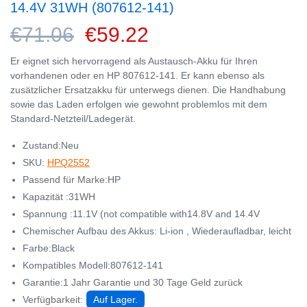
14.4V 31WH (807612-141)
€71.06
€59.22
Er eignet sich hervorragend als Austausch-Akku für Ihren
vorhandenen oder en HP 807612-141. Er kann ebenso als
zusätzlicher Ersatzakku für unterwegs dienen. Die Handhabung
sowie das Laden erfolgen wie gewohnt problemlos mit dem
Standard-Netzteil/Ladegerät.
Zustand:Neu
SKU:
HPQ2552
Passend für Marke:HP
Kapazität :31WH
Spannung :11.1V (not compatible with14.8V and 14.4V
Chemischer Aufbau des Akkus: Li-ion , Wiederaufladbar, leicht
Farbe:Black
Kompatibles Modell:807612-141
Garantie:1 Jahr Garantie und 30 Tage Geld zurück
Verfügbarkeit:
Auf Lager.