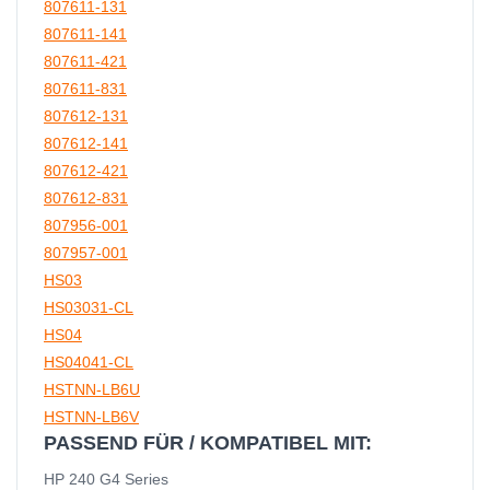
807611-131
807611-141
807611-421
807611-831
807612-131
807612-141
807612-421
807612-831
807956-001
807957-001
HS03
HS03031-CL
HS04
HS04041-CL
HSTNN-LB6U
HSTNN-LB6V
PASSEND FÜR / KOMPATIBEL MIT:
HP 240 G4 Series