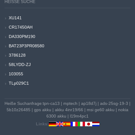
HEISSE SUCHE
XU141
CR17450AH
DA330PM190
BAT23P3PR08580
3786128
58LYDD-ZJ
103055
TLp029C1
Heiße Suchanfrage:
tpn-ca13
|
mptech
|
ap18d7j
|
ads-25sg-19-3
|
5b10z26485
|
gps akku
|
akku 4inr19/66
|
msi ge60 akku
|
nokia
6300 akku
|
l19m4pc1
Links: