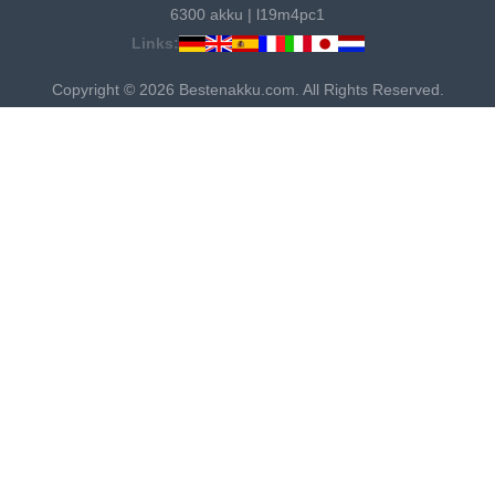
6300 akku
|
l19m4pc1
Links:
Copyright © 2026 Bestenakku.com. All Rights Reserved.