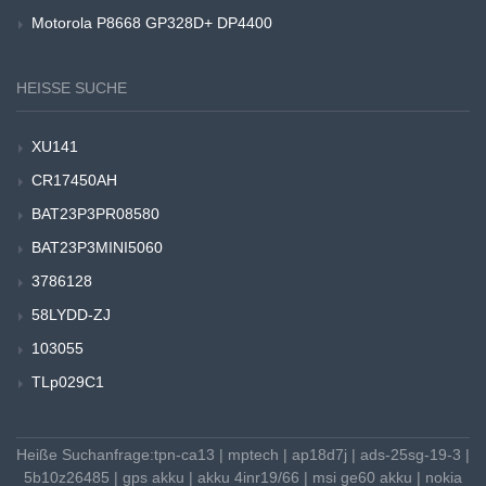
Motorola P8668 GP328D+ DP4400
HEISSE SUCHE
XU141
CR17450AH
BAT23P3PR08580
BAT23P3MINI5060
3786128
58LYDD-ZJ
103055
TLp029C1
Heiße Suchanfrage:
tpn-ca13
|
mptech
|
ap18d7j
|
ads-25sg-19-3
|
5b10z26485
|
gps akku
|
akku 4inr19/66
|
msi ge60 akku
|
nokia