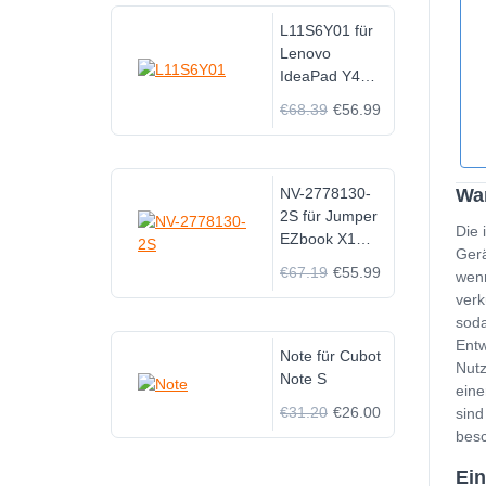
L11S6Y01 für
Lenovo
IdeaPad Y480
Y580 G480
€68.39
€56.99
G580 Z380
Z480 Z580
Z585
NV-2778130-
Wa
2S für Jumper
Die 
EZbook X1
Gerä
11.6 inch
€67.19
€55.99
wenn
verk
soda
Entw
Note für Cubot
Nutz
Note S
eine
€31.20
€26.00
sind
besc
Ei