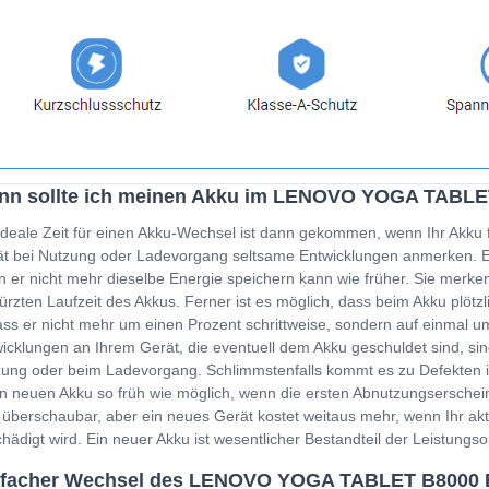
nn sollte ich meinen Akku im LENOVO YOGA TABLE
ideale Zeit für einen Akku-Wechsel ist dann gekommen, wenn Ihr Akku 
t bei Nutzung oder Ladevorgang seltsame Entwicklungen anmerken. Ein
 er nicht mehr dieselbe Energie speichern kann wie früher. Sie merken
ürzten Laufzeit des Akkus. Ferner ist es möglich, dass beim Akku plöt
ss er nicht mehr um einen Prozent schrittweise, sondern auf einmal um
icklungen an Ihrem Gerät, die eventuell dem Akku geschuldet sind, sin
ung oder beim Ladevorgang. Schlimmstenfalls kommt es zu Defekten i
n neuen Akku so früh wie möglich, wenn die ersten Abnutzungserschein
 überschaubar, aber ein neues Gerät kostet weitaus mehr, wenn Ihr a
hädigt wird. Ein neuer Akku ist wesentlicher Bestandteil der Leistung
nfacher Wechsel des LENOVO YOGA TABLET B8000 B