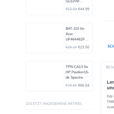
GL62VR
7FRX-1008 i7-
€53.99
€44.99
7700HQ GTX
1060
BAT-J10 für
Acer
UF464462F
1S2P
€28.20
€23.50
TPN-CA13 für
BES
HP Pavilion15-
dk Spectre
Le
€79.85
€66.54
und
Gib
TABL
ZULETZT ANGESEHENE ARTIKEL
zuve