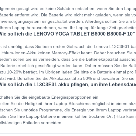
llgemein gesagt wird es keine Schäden entstehen, wenn Sie den Lapto
Batterie entfernt wird. Die Batterie wird nicht mehr geladen, wenn sie v
mversorgungssystem eingeschaltet werden. Allerdings sollten Sie am b
Ihrem Laptop herausnehmen, wenn Ihr Laptop für lange Zeit gearbeit
Wie soll ich die LENOVO YOGA TABLET B8000 B8000-F 10" a
s ist unnötig, dass Sie beim ersten Gebrauch die Lenovo L13C3E31 bat
Lithium-Ionen-Akku keinen Memory-Effekt kennt. Daher brauchen Sie s
rdem sollen Sie es vermeiden, dass Sie die Batteriekapazität ausschöp
 Batterie erheblich geschädigt werden kann. Daher müssen Sie die Bat
zu 10-20% beträgt. Im Übrigen laden Sie bitte die Batterie einmal pro M
tzt wird. Behalten Sie die Akkukapazität zu 50% und bewahren Sie sie
Wie soll ich die L13C3E31 akku pflegen, um ihre Lebensdau
halten Sie die eingebaute Energiesparoptionen ein.
ellen Sie die Helligkeit Ihrer Laptop-Bildschirms möglichst in einem ak
schen Sie unnötige Programme, die Energie von Ihrem Laptop verbra
lten Sie Ihre Laptop-Batterie in einem kühlen trocknen Ort (Hitze kann
llständiges Entladen vermeiden.