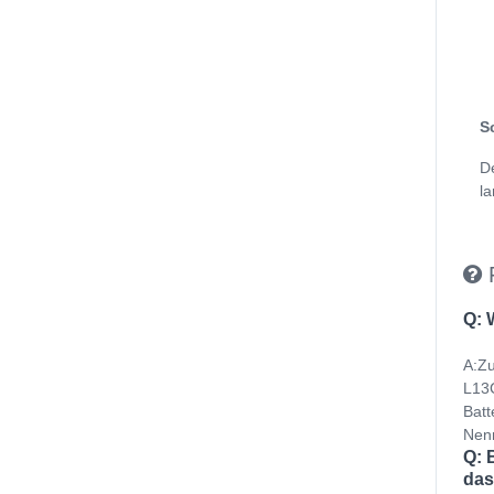
S
D
la
Q: 
A:Zu
L13C
Batt
Nenn
Q: 
das