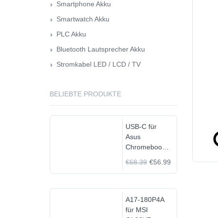
Smartphone Akku
Smartwatch Akku
PLC Akku
Bluetooth Lautsprecher Akku
Stromkabel LED / LCD / TV
BELIEBTE PRODUKTE
USB-C für
Asus
Chromebook
C523N
€68.39
€56.99
C523NA-
DH02
A17-180P4A
für MSI