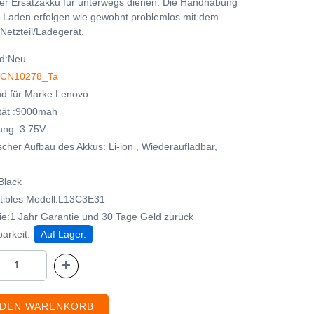
her Ersatzakku für unterwegs dienen. Die Handhabung
 Laden erfolgen wie gewohnt problemlos mit dem
Netzteil/Ladegerät.
d:Neu
CN10278_Ta
d für Marke:Lenovo
tät :9000mah
ng :3.75V
cher Aufbau des Akkus: Li-ion , Wiederaufladbar,
Black
ibles Modell:L13C3E31
ie:1 Jahr Garantie und 30 Tage Geld zurück
arkeit:
Auf Lager.
 DEN WARENKORB