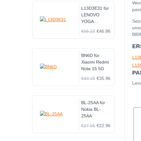
Wenn
L13D3E31 für
pass
LENOVO
Setz
YOGA
unsc
TABLET
€56.23
€46.86
B800
B8000 B8000-
F 10"
ER
BN6D für
L13
Xiaomi Redmi
L13
Note 15 5G
PA
€43.15
€35.96
Len
BL-25AA für
Nokia BL-
25AA
€27.55
€22.96