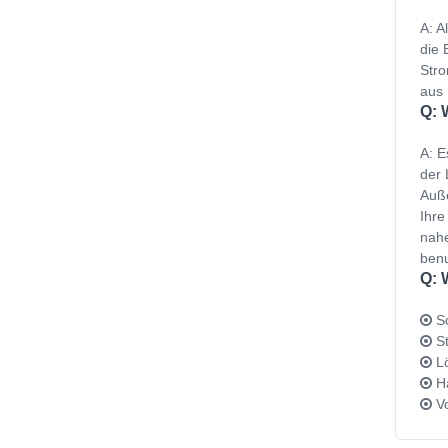
A: A
die 
Stro
aus 
Q: 
A: E
der 
Auße
Ihre
nahe
benu
Q: 
Sc
St
Lö
Ha
Vo