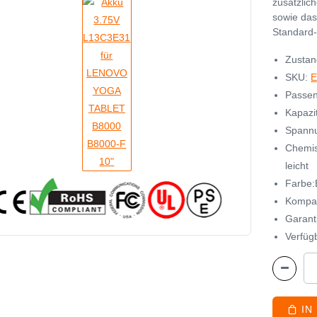
zusätzlic
sowie das
Standard-
Zustan
SKU:
E
Passen
Kapazi
Spannu
Chemis
leicht
Farbe:
Kompat
Garant
Verfügb
IN