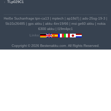
TLp029C1
Heiße Suchanfrage:
tpn-ca13
|
mptech
|
ap18d7j
|
ads-25sg-19-3
|
5b10z26485
|
gps akku
|
akku 4inr19/66
|
msi ge60 akku
|
nokia
6300 akku
|
l19m4pc1
Links:
Copyright © 2026 Bestenakku.com. All Rights Reserved.