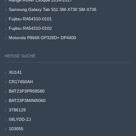
Range Rover Evoque 2014-2017
Samsung Galaxy Tab S11 SM-X730 SM-X736
Fujitsu RA54310-0101
Fujitsu RA54310-0102
Motorola P8668 GP328D+ DP4400
HEISSE SUCHE
XU141
CR17450AH
BAT23P3PR08580
BAT23P3MINI5060
3786128
58LYDD-ZJ
103055