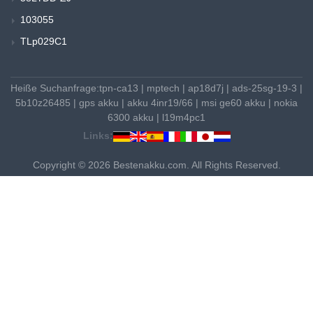
103055
TLp029C1
Heiße Suchanfrage:
tpn-ca13
|
mptech
|
ap18d7j
|
ads-25sg-19-3
|
5b10z26485
|
gps akku
|
akku 4inr19/66
|
msi ge60 akku
|
nokia
6300 akku
|
l19m4pc1
Links:
Copyright © 2026 Bestenakku.com. All Rights Reserved.