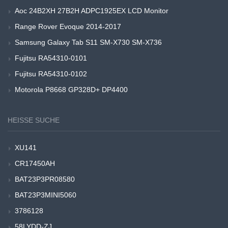
Aoc 24B2XH 27B2H ADPC1925EX LCD Monitor
Range Rover Evoque 2014-2017
Samsung Galaxy Tab S11 SM-X730 SM-X736
Fujitsu RA54310-0101
Fujitsu RA54310-0102
Motorola P8668 GP328D+ DP4400
HEISSE SUCHE
XU141
CR17450AH
BAT23P3PR08580
BAT23P3MINI5060
3786128
58LYDD-ZJ