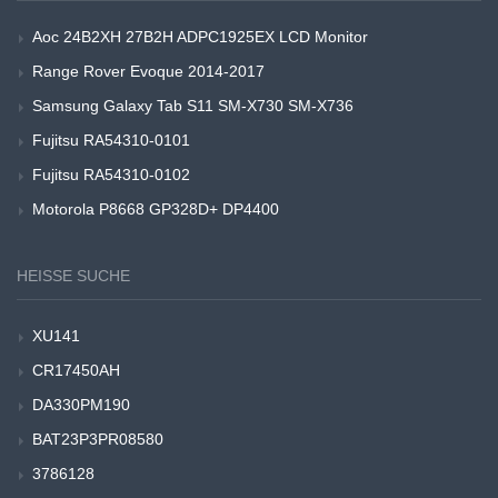
Aoc 24B2XH 27B2H ADPC1925EX LCD Monitor
Range Rover Evoque 2014-2017
Samsung Galaxy Tab S11 SM-X730 SM-X736
Fujitsu RA54310-0101
Fujitsu RA54310-0102
Motorola P8668 GP328D+ DP4400
HEISSE SUCHE
XU141
CR17450AH
DA330PM190
BAT23P3PR08580
3786128