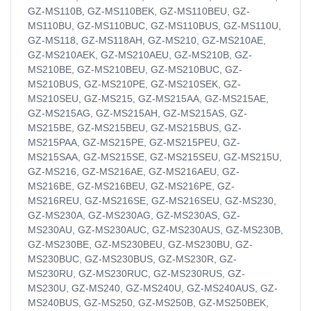
GZ-MS110B, GZ-MS110BEK, GZ-MS110BEU, GZ-
MS110BU, GZ-MS110BUC, GZ-MS110BUS, GZ-MS110U,
GZ-MS118, GZ-MS118AH, GZ-MS210, GZ-MS210AE,
GZ-MS210AEK, GZ-MS210AEU, GZ-MS210B, GZ-
MS210BE, GZ-MS210BEU, GZ-MS210BUC, GZ-
MS210BUS, GZ-MS210PE, GZ-MS210SEK, GZ-
MS210SEU, GZ-MS215, GZ-MS215AA, GZ-MS215AE,
GZ-MS215AG, GZ-MS215AH, GZ-MS215AS, GZ-
MS215BE, GZ-MS215BEU, GZ-MS215BUS, GZ-
MS215PAA, GZ-MS215PE, GZ-MS215PEU, GZ-
MS215SAA, GZ-MS215SE, GZ-MS215SEU, GZ-MS215U,
GZ-MS216, GZ-MS216AE, GZ-MS216AEU, GZ-
MS216BE, GZ-MS216BEU, GZ-MS216PE, GZ-
MS216REU, GZ-MS216SE, GZ-MS216SEU, GZ-MS230,
GZ-MS230A, GZ-MS230AG, GZ-MS230AS, GZ-
MS230AU, GZ-MS230AUC, GZ-MS230AUS, GZ-MS230B,
GZ-MS230BE, GZ-MS230BEU, GZ-MS230BU, GZ-
MS230BUC, GZ-MS230BUS, GZ-MS230R, GZ-
MS230RU, GZ-MS230RUC, GZ-MS230RUS, GZ-
MS230U, GZ-MS240, GZ-MS240U, GZ-MS240AUS, GZ-
MS240BUS, GZ-MS250, GZ-MS250B, GZ-MS250BEK,