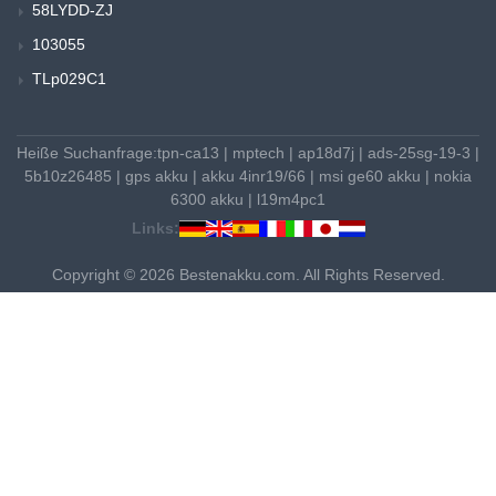
58LYDD-ZJ
103055
TLp029C1
Heiße Suchanfrage:
tpn-ca13
|
mptech
|
ap18d7j
|
ads-25sg-19-3
|
5b10z26485
|
gps akku
|
akku 4inr19/66
|
msi ge60 akku
|
nokia
6300 akku
|
l19m4pc1
Links:
Copyright © 2026 Bestenakku.com. All Rights Reserved.