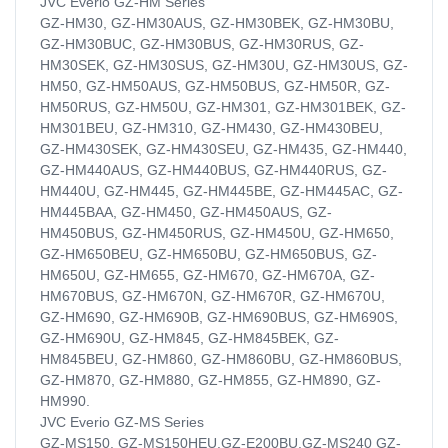
JVC Everio GZ-HM Series
GZ-HM30, GZ-HM30AUS, GZ-HM30BEK, GZ-HM30BU,
GZ-HM30BUC, GZ-HM30BUS, GZ-HM30RUS, GZ-
HM30SEK, GZ-HM30SUS, GZ-HM30U, GZ-HM30US, GZ-
HM50, GZ-HM50AUS, GZ-HM50BUS, GZ-HM50R, GZ-
HM50RUS, GZ-HM50U, GZ-HM301, GZ-HM301BEK, GZ-
HM301BEU, GZ-HM310, GZ-HM430, GZ-HM430BEU,
GZ-HM430SEK, GZ-HM430SEU, GZ-HM435, GZ-HM440,
GZ-HM440AUS, GZ-HM440BUS, GZ-HM440RUS, GZ-
HM440U, GZ-HM445, GZ-HM445BE, GZ-HM445AC, GZ-
HM445BAA, GZ-HM450, GZ-HM450AUS, GZ-
HM450BUS, GZ-HM450RUS, GZ-HM450U, GZ-HM650,
GZ-HM650BEU, GZ-HM650BU, GZ-HM650BUS, GZ-
HM650U, GZ-HM655, GZ-HM670, GZ-HM670A, GZ-
HM670BUS, GZ-HM670N, GZ-HM670R, GZ-HM670U,
GZ-HM690, GZ-HM690B, GZ-HM690BUS, GZ-HM690S,
GZ-HM690U, GZ-HM845, GZ-HM845BEK, GZ-
HM845BEU, GZ-HM860, GZ-HM860BU, GZ-HM860BUS,
GZ-HM870, GZ-HM880, GZ-HM855, GZ-HM890, GZ-
HM990.
JVC Everio GZ-MS Series
GZ-MS150, GZ-MS150HEU.GZ-E200BU.GZ-MS240 GZ-