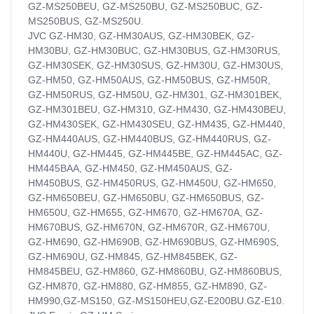
GZ-MS250BEU, GZ-MS250BU, GZ-MS250BUC, GZ-
MS250BUS, GZ-MS250U.
JVC GZ-HM30, GZ-HM30AUS, GZ-HM30BEK, GZ-
HM30BU, GZ-HM30BUC, GZ-HM30BUS, GZ-HM30RUS,
GZ-HM30SEK, GZ-HM30SUS, GZ-HM30U, GZ-HM30US,
GZ-HM50, GZ-HM50AUS, GZ-HM50BUS, GZ-HM50R,
GZ-HM50RUS, GZ-HM50U, GZ-HM301, GZ-HM301BEK,
GZ-HM301BEU, GZ-HM310, GZ-HM430, GZ-HM430BEU,
GZ-HM430SEK, GZ-HM430SEU, GZ-HM435, GZ-HM440,
GZ-HM440AUS, GZ-HM440BUS, GZ-HM440RUS, GZ-
HM440U, GZ-HM445, GZ-HM445BE, GZ-HM445AC, GZ-
HM445BAA, GZ-HM450, GZ-HM450AUS, GZ-
HM450BUS, GZ-HM450RUS, GZ-HM450U, GZ-HM650,
GZ-HM650BEU, GZ-HM650BU, GZ-HM650BUS, GZ-
HM650U, GZ-HM655, GZ-HM670, GZ-HM670A, GZ-
HM670BUS, GZ-HM670N, GZ-HM670R, GZ-HM670U,
GZ-HM690, GZ-HM690B, GZ-HM690BUS, GZ-HM690S,
GZ-HM690U, GZ-HM845, GZ-HM845BEK, GZ-
HM845BEU, GZ-HM860, GZ-HM860BU, GZ-HM860BUS,
GZ-HM870, GZ-HM880, GZ-HM855, GZ-HM890, GZ-
HM990,GZ-MS150, GZ-MS150HEU,GZ-E200BU.GZ-E10.