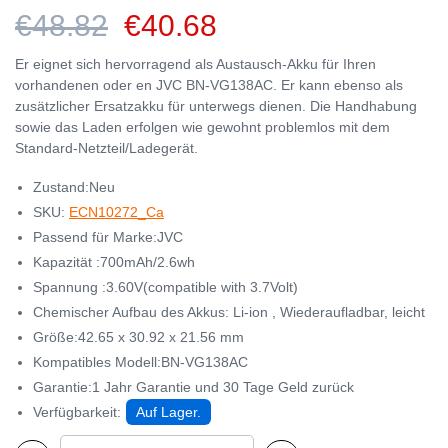
€48.82
€40.68
Er eignet sich hervorragend als Austausch-Akku für Ihren
vorhandenen oder en JVC BN-VG138AC. Er kann ebenso als
zusätzlicher Ersatzakku für unterwegs dienen. Die Handhabung
sowie das Laden erfolgen wie gewohnt problemlos mit dem
Standard-Netzteil/Ladegerät.
Zustand:Neu
SKU:
ECN10272_Ca
Passend für Marke:JVC
Kapazität :700mAh/2.6wh
Spannung :3.60V(compatible with 3.7Volt)
Chemischer Aufbau des Akkus: Li-ion , Wiederaufladbar, leicht
Größe:42.65 x 30.92 x 21.56 mm
Kompatibles Modell:BN-VG138AC
Garantie:1 Jahr Garantie und 30 Tage Geld zurück
Verfügbarkeit:
Auf Lager.