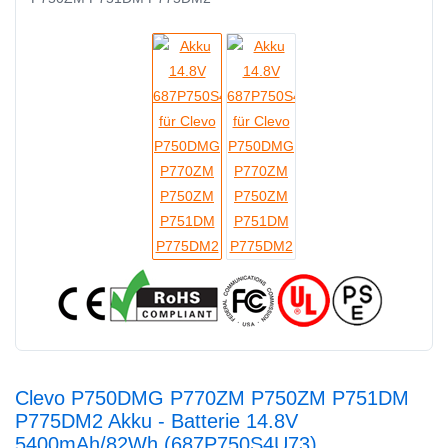
Clevo P750DMG P770ZM P750ZM P751DM
P775DM2 Akku - Batterie 14.8V
5400mAh/82Wh (687P750S4U73)