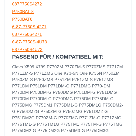
687P750S4272
P750BAT-8
P750BAT8
6-87-P750S-4271
687P750S4271
6-87-P750S-4U73
687P750S4U73
PASSEND FÜR / KOMPATIBEL MIT:
Clevo X599 X799 P770ZM P770ZM-S P770ZMS P771ZM
P771ZM-S P771ZMS One K73-5N One K735N P750ZM
P750ZM-S P750ZMS P751ZM P751ZM-S P751ZMS
P771DM P751DM P771DM-G P771DMG P770-DM
P770DM P750DM-G P750DMG P751DM-G P751DMG
P770DM P770DM-G P770DMG P775DM P775DM-G
P775DMG P775DM1 P775DM1-G P775DM1G P750DM2-
G P750DM2G P750ZM-G P750ZMG P751DM2-G
P751DM2G P770ZM-G P770ZMG P771ZM-G P771ZMG
P775TM1-G P775TM1G P775TM1 P775TM-G P775TMG
P775DM2-G P775DM2G P775DM3-G P775DM3G