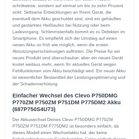
schrittweise, sondern auf einmal um bis zu zehn Prozent
sinkt. Seltsame Entwicklungen an Ihrem Gerät, die
eventuell dem Akku geschuldet sind, sind ein gehäuftes
und gestärktes Heißlaufen bei Nutzung oder beim
Ladevorgang. Schlimmstenfalls kommt es zu Defekten im
Smartphone. Es empfiehlt sich der Umstieg auf einen
neuen Akku so früh wie möglich, wenn die ersten
Abnutzungserscheinungen auftreten. Die Preise für ein
neues Produkt sind überschaubar, aber ein neues Gerät
kostet weitaus mehr, wenn Ihr aktuelles Gerät wegen
Fehlfunktionen vom Akku beschädigt wird. Ein neuer Akku
ist wesentlicher Bestandteil der Leistungsoptimierung und
der Schadenverhütung.
Einfacher Wechsel des Clevo P750DMG
P770ZM P750ZM P751DM P775DM2 Akku
(687P750S4U73)
Der Akkuwechsel Deines Clevo P750DMG P770ZM
P750ZM P751DM P775DM2 ist besonders einfach, da
dieses Modell einen Wechselakku hat, der keine
Kabelverbindung am Gerät benötigt. Folge einfach diesen