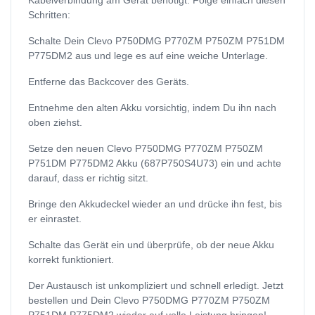
Schritten:
Schalte Dein Clevo P750DMG P770ZM P750ZM P751DM
P775DM2 aus und lege es auf eine weiche Unterlage.
Entferne das Backcover des Geräts.
Entnehme den alten Akku vorsichtig, indem Du ihn nach
oben ziehst.
Setze den neuen Clevo P750DMG P770ZM P750ZM
P751DM P775DM2 Akku (687P750S4U73) ein und achte
darauf, dass er richtig sitzt.
Bringe den Akkudeckel wieder an und drücke ihn fest, bis
er einrastet.
Schalte das Gerät ein und überprüfe, ob der neue Akku
korrekt funktioniert.
Der Austausch ist unkompliziert und schnell erledigt. Jetzt
bestellen und Dein Clevo P750DMG P770ZM P750ZM
P751DM P775DM2 wieder auf volle Leistung bringen!