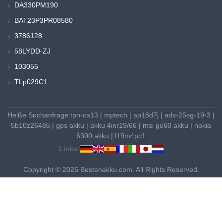
DA330PM190
BAT23P3PR08580
3786128
58LYDD-ZJ
103055
TLp029C1
Heiße Suchanfrage:
tpn-ca13
|
mptech
|
ap18d7j
|
ads-25sg-19-3
|
5b10z26485
|
gps akku
|
akku 4inr19/66
|
msi ge60 akku
|
nokia
6300 akku
|
l19m4pc1
Links:
Copyright © 2026 Bestenakku.com. All Rights Reserved.