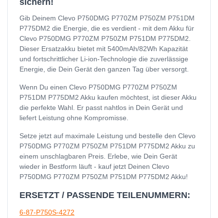
sichern!
Gib Deinem Clevo P750DMG P770ZM P750ZM P751DM
P775DM2 die Energie, die es verdient - mit dem Akku für
Clevo P750DMG P770ZM P750ZM P751DM P775DM2.
Dieser Ersatzakku bietet mit 5400mAh/82Wh Kapazität
und fortschrittlicher Li-ion-Technologie die zuverlässige
Energie, die Dein Gerät den ganzen Tag über versorgt.
Wenn Du einen Clevo P750DMG P770ZM P750ZM
P751DM P775DM2 Akku kaufen möchtest, ist dieser Akku
die perfekte Wahl. Er passt nahtlos in Dein Gerät und
liefert Leistung ohne Kompromisse.
Setze jetzt auf maximale Leistung und bestelle den Clevo
P750DMG P770ZM P750ZM P751DM P775DM2 Akku zu
einem unschlagbaren Preis. Erlebe, wie Dein Gerät
wieder in Bestform läuft - kauf jetzt Deinen Clevo
P750DMG P770ZM P750ZM P751DM P775DM2 Akku!
ERSETZT / PASSENDE TEILENUMMERN:
6-87-P750S-4272