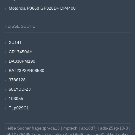
Motorola P8668 GP328D+ DP4400
HEISSE SUCHE
XU141
CR17450AH
DA330PM190
BAT23P3PR08580
3786128
58LYDD-ZJ
103055
TLp029C1
Heiße Suchanfrage:
tpn-ca13
|
mptech
|
ap18d7j
|
ads-25sg-19-3
|
5b10z26485
|
gps akku
|
akku 4inr19/66
|
msi ge60 akku
|
nokia