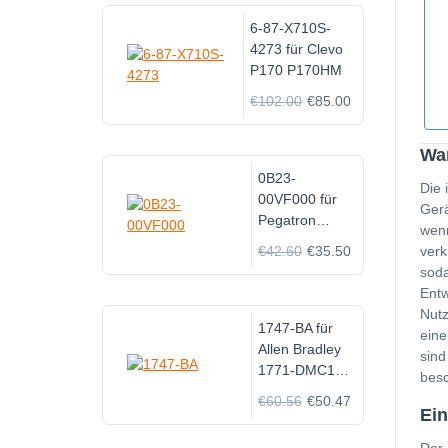
Ultrabooks
6-87-X710S-
4273 für Clevo
P170 P170HM
€102.00
€85.00
Wan
0B23-
Die 
00VF000 für
Gerä
Pegatron
wenn
Corporation
€42.60
€35.50
verk
Tab
soda
Entw
Nutz
1747-BA für
eine
Allen Bradley
sind
1771-DMC1
besc
1745-B1
€60.56
€50.47
1747-BA
Ein