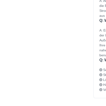
A: A
die 
Stro
aus 
Q: 
A: E
der 
Auße
Ihre
nahe
benu
Q: 
Sc
St
Lö
Ha
Vo