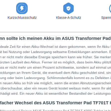
n sollte ich meinen Akku im ASUS Transformer Pa
ideale Zeit für einen Akku-Wechsel ist dann gekommen, wenn Ihr Akku 
t bei Nutzung oder Ladevorgang seltsame Entwicklungen anmerken. Ein
 er nicht mehr dieselbe Energie speichern kann wie früher. Sie merken
ürzten Laufzeit des Akkus. Ferner ist es möglich, dass beim Akku plöt
ss er nicht mehr um einen Prozent schrittweise, sondern auf einmal um
icklungen an Ihrem Gerät, die eventuell dem Akku geschuldet sind, sin
ung oder beim Ladevorgang. Schlimmstenfalls kommt es zu Defekten i
n neuen Akku so früh wie möglich, wenn die ersten Abnutzungserschein
 überschaubar, aber ein neues Gerät kostet weitaus mehr, wenn Ihr a
hädigt wird. Ein neuer Akku ist wesentlicher Bestandteil der Leistung
facher Wechsel des ASUS Transformer Pad TF701T 