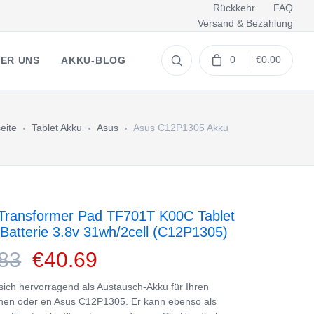
Rückkehr
FAQ
Versand & Bezahlung
0
€0.00
ER UNS
AKKU-BLOG
eite
Tablet Akku
Asus
Asus C12P1305 Akku
ransformer Pad TF701T K00C Tablet
 Batterie 3.8v 31wh/2cell (C12P1305)
83
€40.69
 sich hervorragend als Austausch-Akku für Ihren
nen oder en Asus C12P1305. Er kann ebenso als