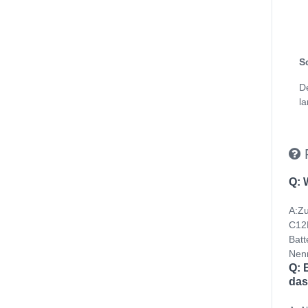
S
D
la
Q: 
A:Zu
C12P
Batt
Nenn
Q: 
das