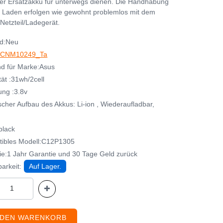
her Ersatzakku für unterwegs dienen. Die Handhabung
 Laden erfolgen wie gewohnt problemlos mit dem
Netzteil/Ladegerät.
d:Neu
CNM10249_Ta
d für Marke:Asus
ät :31wh/2cell
ng :3.8v
cher Aufbau des Akkus: Li-ion , Wiederaufladbar,
black
ibles Modell:C12P1305
ie:1 Jahr Garantie und 30 Tage Geld zurück
arkeit:
Auf Lager.
 DEN WARENKORB