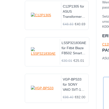
Wenn
C12P1305 für
pass
ASUS
Setz
Transformer
unsc
Pad TF701T
€48.83
€40.69
K00C
K00C Tablet
ER
LSSP321830AE
C12
für Fitbit Blaze
PA
FB502 Smart
Fitness Watch
ASU
€30.01
€25.01
VGP-BPS33
für SONY
VAIO SVT-14
SVT-15 T14
€98.40
€82.00
T15
Touchscreen