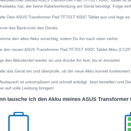
Akkuwechsel Deines ASUS Transformer Pad TF701T K00C Tablet ist be
selakku hat, der keine Kabelverbindung am Gerät benötigt. Folge einf
lte Dein ASUS Transformer Pad TF701T K00C Tablet aus und lege es a
erne das Backcover des Geräts.
ehme den alten Akku vorsichtig, indem Du ihn nach oben ziehst.
e den neuen ASUS Transformer Pad TF701T K00C Tablet Akku (C12P1305)
ge den Akkudeckel wieder an und drücke ihn fest, bis er einrastet.
lte das Gerät ein und überprüfe, ob der neue Akku korrekt funktioniert.
Austausch ist unkompliziert und schnell erledigt. Jetzt bestellen un
er auf volle Leistung bringen!
n tausche ich den Akku meines ASUS Transformer 