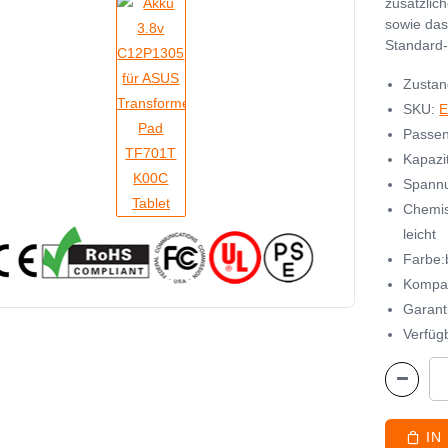
zusätzlic
sowie das
Standard-
Zustan
SKU:
E
Passen
Kapazit
Spannu
Chemis
leicht
Farbe:
Kompat
Garant
Verfügb
IN