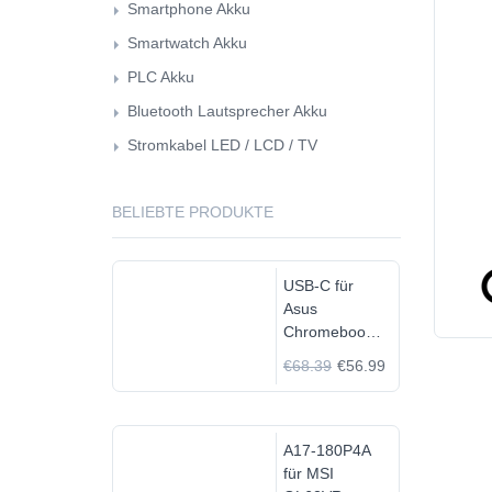
Smartphone Akku
Smartwatch Akku
PLC Akku
Bluetooth Lautsprecher Akku
Stromkabel LED / LCD / TV
BELIEBTE PRODUKTE
USB-C für
Asus
Chromebook
C523N
€68.39
€56.99
C523NA-
DH02
A17-180P4A
für MSI