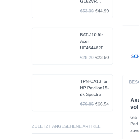
GL62VR
7FRX-1008 i7-
€53.99
€44.99
7700HQ GTX
1060
BAT-J10 für
Acer
UF464462F
1S2P
€28.20
€23.50
TPN-CA13 für
BES
HP Pavilion15-
dk Spectre
Asu
€79.85
€66.54
vol
Gib 
Pad 
ZULETZT ANGESEHENE ARTIKEL
zuve