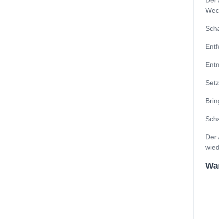
Der 
Wech
Scha
Entf
Entn
Setz
Brin
Scha
Der 
wied
Wan