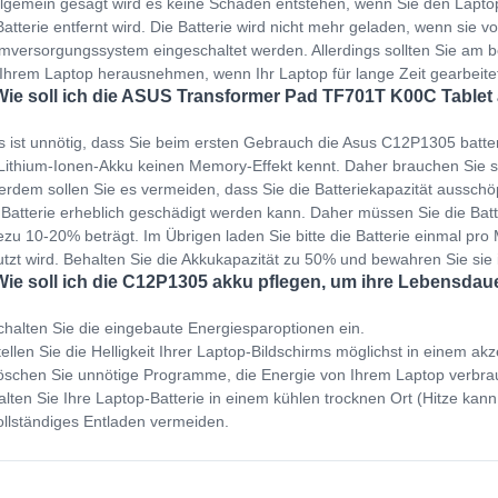
llgemein gesagt wird es keine Schäden entstehen, wenn Sie den Lapto
Batterie entfernt wird. Die Batterie wird nicht mehr geladen, wenn sie v
mversorgungssystem eingeschaltet werden. Allerdings sollten Sie am b
Ihrem Laptop herausnehmen, wenn Ihr Laptop für lange Zeit gearbeit
Wie soll ich die ASUS Transformer Pad TF701T K00C Tablet 
s ist unnötig, dass Sie beim ersten Gebrauch die Asus C12P1305 batte
Lithium-Ionen-Akku keinen Memory-Effekt kennt. Daher brauchen Sie s
rdem sollen Sie es vermeiden, dass Sie die Batteriekapazität ausschöp
 Batterie erheblich geschädigt werden kann. Daher müssen Sie die Bat
zu 10-20% beträgt. Im Übrigen laden Sie bitte die Batterie einmal pro M
tzt wird. Behalten Sie die Akkukapazität zu 50% und bewahren Sie sie
Wie soll ich die C12P1305 akku pflegen, um ihre Lebensdau
halten Sie die eingebaute Energiesparoptionen ein.
ellen Sie die Helligkeit Ihrer Laptop-Bildschirms möglichst in einem ak
schen Sie unnötige Programme, die Energie von Ihrem Laptop verbra
lten Sie Ihre Laptop-Batterie in einem kühlen trocknen Ort (Hitze kann
llständiges Entladen vermeiden.