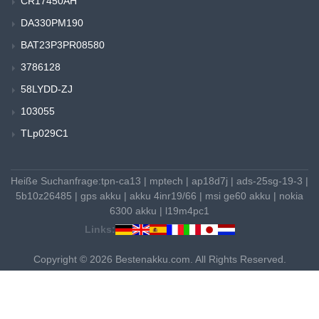
CR17450AH
DA330PM190
BAT23P3PR08580
3786128
58LYDD-ZJ
103055
TLp029C1
Heiße Suchanfrage:
tpn-ca13
|
mptech
|
ap18d7j
|
ads-25sg-19-3
|
5b10z26485
|
gps akku
|
akku 4inr19/66
|
msi ge60 akku
|
nokia
6300 akku
|
l19m4pc1
Links:
Copyright © 2026 Bestenakku.com. All Rights Reserved.