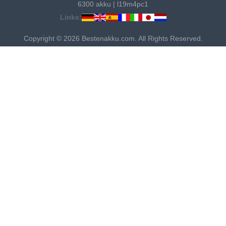
6300 akku
|
l19m4pc1
Links:
Copyright © 2026 Bestenakku.com. All Rights Reserved.