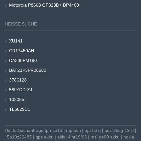
Motorola P8668 GP328D+ DP4400
HEISSE SUCHE
XU141
CR17450AH
DA330PM190
BAT23P3PR08580
3786128
58LYDD-ZJ
103055
TLp029C1
Heiße Suchanfrage:
tpn-ca13
|
mptech
|
ap18d7j
|
ads-25sg-19-3
|
5b10z26485
|
gps akku
|
akku 4inr19/66
|
msi ge60 akku
|
nokia