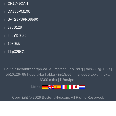
CR17450AH
DA330PM190
BAT23P3PR08580
3786128
58LYDD-ZJ
103055
TLp029C1
Heiße Suchanfrage:
tpn-ca13
|
mptech
|
ap18d7j
|
ads-25sg-19-3
|
5b10z26485
|
gps akku
|
akku 4inr19/66
|
msi ge60 akku
|
nokia
6300 akku
|
l19m4pc1
Links:
Copyright © 2026 Bestenakku.com. All Rights Reserved.