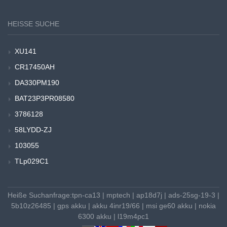
HEISSE SUCHE
XU141
CR17450AH
DA330PM190
BAT23P3PR08580
3786128
58LYDD-ZJ
103055
TLp029C1
Heiße Suchanfrage:
tpn-ca13
|
mptech
|
ap18d7j
|
ads-25sg-19-3
|
5b10z26485
|
gps akku
|
akku 4inr19/66
|
msi ge60 akku
|
nokia
6300 akku
|
l19m4pc1