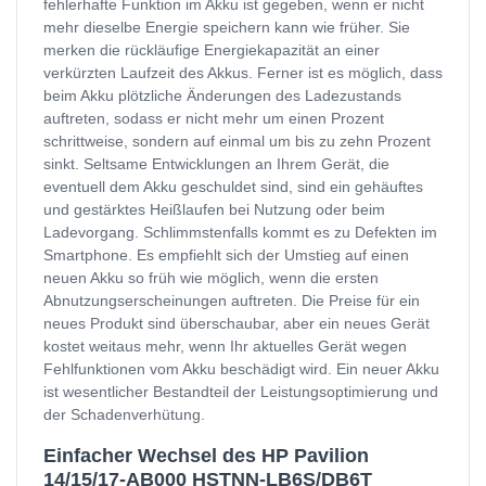
fehlerhafte Funktion im Akku ist gegeben, wenn er nicht
mehr dieselbe Energie speichern kann wie früher. Sie
merken die rückläufige Energiekapazität an einer
verkürzten Laufzeit des Akkus. Ferner ist es möglich, dass
beim Akku plötzliche Änderungen des Ladezustands
auftreten, sodass er nicht mehr um einen Prozent
schrittweise, sondern auf einmal um bis zu zehn Prozent
sinkt. Seltsame Entwicklungen an Ihrem Gerät, die
eventuell dem Akku geschuldet sind, sind ein gehäuftes
und gestärktes Heißlaufen bei Nutzung oder beim
Ladevorgang. Schlimmstenfalls kommt es zu Defekten im
Smartphone. Es empfiehlt sich der Umstieg auf einen
neuen Akku so früh wie möglich, wenn die ersten
Abnutzungserscheinungen auftreten. Die Preise für ein
neues Produkt sind überschaubar, aber ein neues Gerät
kostet weitaus mehr, wenn Ihr aktuelles Gerät wegen
Fehlfunktionen vom Akku beschädigt wird. Ein neuer Akku
ist wesentlicher Bestandteil der Leistungsoptimierung und
der Schadenverhütung.
Einfacher Wechsel des HP Pavilion
14/15/17-AB000 HSTNN-LB6S/DB6T