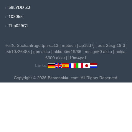
58LYDD-ZJ
103055
TLp029C1
Heiße Suchanfrage:
tpn-ca13
|
mptech
|
ap18d7j
|
ads-25sg-19-3
|
5b10z26485
|
gps akku
|
akku 4inr19/66
|
msi ge60 akku
|
nokia
6300 akku
|
l19m4pc1
Links:
Copyright © 2026 Bestenakku.com. All Rights Reserved.