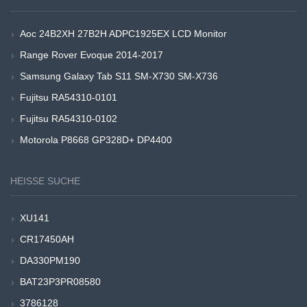
Aoc 24B2XH 27B2H ADPC1925EX LCD Monitor
Range Rover Evoque 2014-2017
Samsung Galaxy Tab S11 SM-X730 SM-X736
Fujitsu RA54310-0101
Fujitsu RA54310-0102
Motorola P8668 GP328D+ DP4400
HEISSE SUCHE
XU141
CR17450AH
DA330PM190
BAT23P3PR08580
3786128