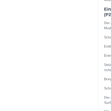
Ein
(P
Der 
Mode
Scha
Entf
Entn
Setz
richt
Brin
Scha
Der 
Surf