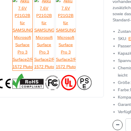
vorhande
zusätzlic
sowie das
Standard-
Zustan
SKU:
E
Passen
Kapazi
Spannu
Chemis
leicht
Größe
Farbe
Kompat
Garant
Verfügb