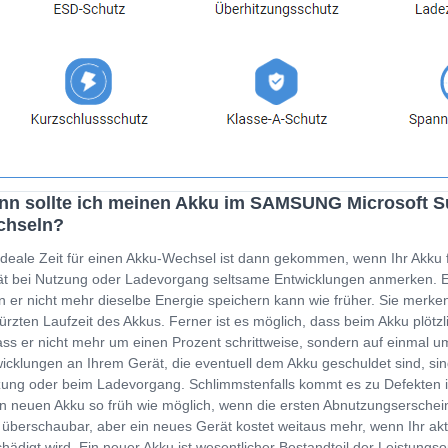
n sollte ich meinen Akku im SAMSUNG Microsoft Su
chseln?
ideale Zeit für einen Akku-Wechsel ist dann gekommen, wenn Ihr Akku 
t bei Nutzung oder Ladevorgang seltsame Entwicklungen anmerken. Ein
 er nicht mehr dieselbe Energie speichern kann wie früher. Sie merken
ürzten Laufzeit des Akkus. Ferner ist es möglich, dass beim Akku plöt
ss er nicht mehr um einen Prozent schrittweise, sondern auf einmal um
icklungen an Ihrem Gerät, die eventuell dem Akku geschuldet sind, sin
ung oder beim Ladevorgang. Schlimmstenfalls kommt es zu Defekten i
n neuen Akku so früh wie möglich, wenn die ersten Abnutzungserschein
 überschaubar, aber ein neues Gerät kostet weitaus mehr, wenn Ihr a
hädigt wird. Ein neuer Akku ist wesentlicher Bestandteil der Leistung