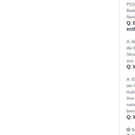
P21G
Batt
Nenn
Q: 
ent
A: A
die 
Stro
aus 
Q: 
A: E
der 
Auße
Ihre
nahe
benu
Q: 
Sc