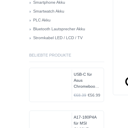
Smartphone Akku
Smartwatch Akku
PLC Akku
Bluetooth Lautsprecher Akku
Stromkabel LED / LCD / TV
BELIEBTE PRODUKTE
USB-C für
Asus
Chromebook
C523N
€68.39
€56.99
C523NA-
DH02
A17-180P4A
für MSI