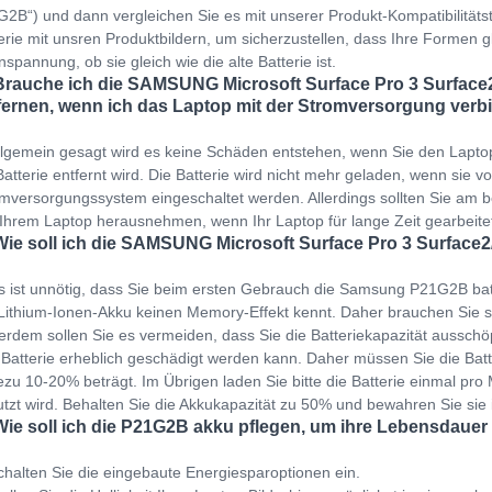
2B“) und dann vergleichen Sie es mit unserer Produkt-Kompatibilitätstab
erie mit unsren Produktbildern, um sicherzustellen, dass Ihre Formen gl
spannung, ob sie gleich wie die alte Batterie ist.
Brauche ich die SAMSUNG Microsoft Surface Pro 3 Surface
fernen, wenn ich das Laptop mit der Stromversorgung verb
llgemein gesagt wird es keine Schäden entstehen, wenn Sie den Lapto
Batterie entfernt wird. Die Batterie wird nicht mehr geladen, wenn sie v
mversorgungssystem eingeschaltet werden. Allerdings sollten Sie am b
Ihrem Laptop herausnehmen, wenn Ihr Laptop für lange Zeit gearbeit
Wie soll ich die SAMSUNG Microsoft Surface Pro 3 Surface2
s ist unnötig, dass Sie beim ersten Gebrauch die Samsung P21G2B bat
Lithium-Ionen-Akku keinen Memory-Effekt kennt. Daher brauchen Sie s
rdem sollen Sie es vermeiden, dass Sie die Batteriekapazität ausschöp
 Batterie erheblich geschädigt werden kann. Daher müssen Sie die Bat
zu 10-20% beträgt. Im Übrigen laden Sie bitte die Batterie einmal pro M
tzt wird. Behalten Sie die Akkukapazität zu 50% und bewahren Sie sie
Wie soll ich die P21G2B akku pflegen, um ihre Lebensdauer
halten Sie die eingebaute Energiesparoptionen ein.