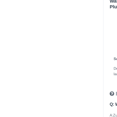
Wan
Plu
S
D
la
Q: 
A:Zu