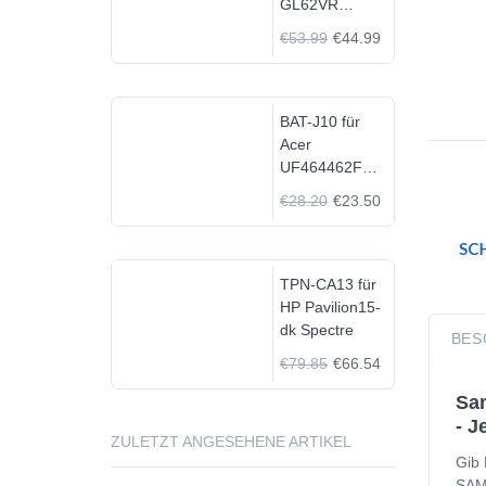
GL62VR
7FRX-1008 i7-
€53.99
€44.99
7700HQ GTX
1060
BAT-J10 für
Acer
UF464462F
1S2P
€28.20
€23.50
TPN-CA13 für
HP Pavilion15-
dk Spectre
BES
€79.85
€66.54
Sam
- J
ZULETZT ANGESEHENE ARTIKEL
Gib 
SAMS