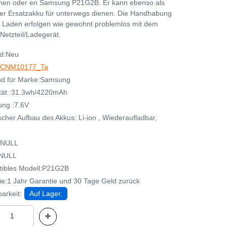
nen oder en Samsung P21G2B. Er kann ebenso als
her Ersatzakku für unterwegs dienen. Die Handhabung
 Laden erfolgen wie gewohnt problemlos mit dem
Netzteil/Ladegerät.
d:Neu
CNM10177_Ta
d für Marke:Samsung
tät :31.3wh/4220mAh
ng :7.6V
cher Aufbau des Akkus: Li-ion , Wiederaufladbar,
:NULL
:NULL
ibles Modell:P21G2B
ie:1 Jahr Garantie und 30 Tage Geld zurück
arkeit:
Auf Lager.