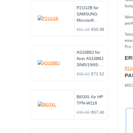
fort
P21G2B für
SAMSUNG
Wenn
Microsoft
perf
Surface Pro 3
€61.18
€50.98
Surface2/RT2
Setz
1572 Pluto
eine
Pro 
AS16B8J für
ER
Acer AS16B8J
3INR/19/65-2
P21
series
€85.82
€71.52
PA
MIC
BI03XL für HP
TPN-W118
€80.88
€67.40