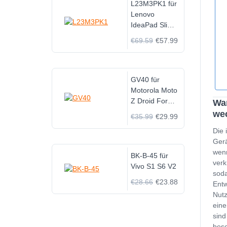
L23M3PK1 für
Lenovo
IdeaPad Slim
5 14IMH9
€69.59
€57.99
GV40 für
Motorola Moto
Z Droid Force
Wan
1650-2
we
€35.99
€29.99
SNN5968A
Die 
Gerä
wenn
BK-B-45 für
verk
Vivo S1 S6 V2
soda
€28.66
€23.88
Entw
Nutz
eine
sind
besc