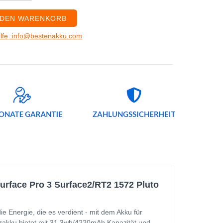
 DEN WARENKORB
ilfe :info@bestenakku.com
face Pro 3 Surface2/RT2 1572 Pluto
Energie, die es verdient - mit dem Akku für
zakku bietet mit 31.3wh/4220mAh Kapazität und