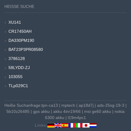
HEISSE SUCHE
XU141
CR17450AH
DA330PM190
BAT23P3PR08580
3786128
58LYDD-ZJ
103055
TLp029C1
Heiße Suchanfrage:
tpn-ca13
|
mptech
|
ap18d7j
|
ads-25sg-19-3
|
5b10z26485
|
gps akku
|
akku 4inr19/66
|
msi ge60 akku
|
nokia
6300 akku
|
l19m4pc1
Links: