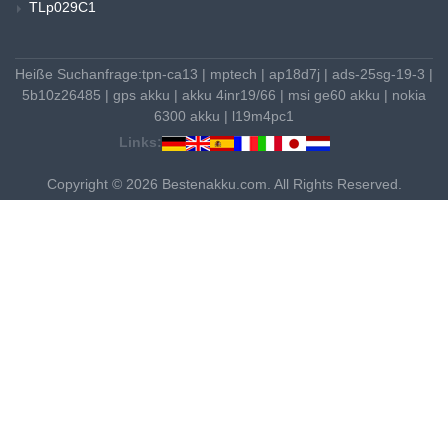
TLp029C1
Heiße Suchanfrage:
tpn-ca13
|
mptech
|
ap18d7j
|
ads-25sg-19-3
|
5b10z26485
|
gps akku
|
akku 4inr19/66
|
msi ge60 akku
|
nokia
6300 akku
|
l19m4pc1
Links:
Copyright © 2026 Bestenakku.com. All Rights Reserved.