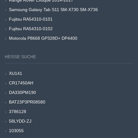
Range Rover Evoque 2014-2017
Samsung Galaxy Tab S11 SM-X730 SM-X736
Fujitsu RA54310-0101
Fujitsu RA54310-0102
Motorola P8668 GP328D+ DP4400
HEISSE SUCHE
XU141
CR17450AH
DA330PM190
BAT23P3PR08580
3786128
58LYDD-ZJ
103055