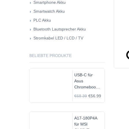
Smartphone Akku
Smartwatch Akku
PLC Akku
Bluetooth Lautsprecher Akku
Stromkabel LED / LCD / TV
BELIEBTE PRODUKTE
USB-C für
Asus
Chromebook
C523N
€68.39
€56.99
C523NA-
DH02
A17-180P4A
für MSI