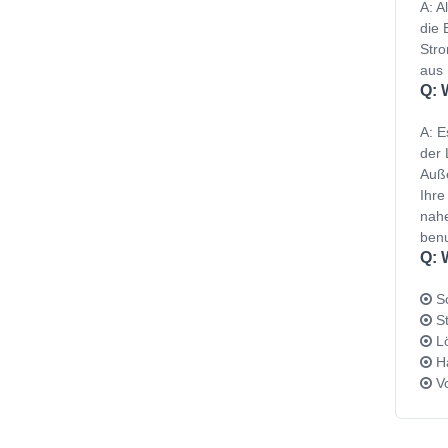
A: A
die 
Stro
aus 
Q: 
A: E
der 
Auße
Ihre
nahe
benu
Q: 
Sc
St
Lö
Ha
Vo