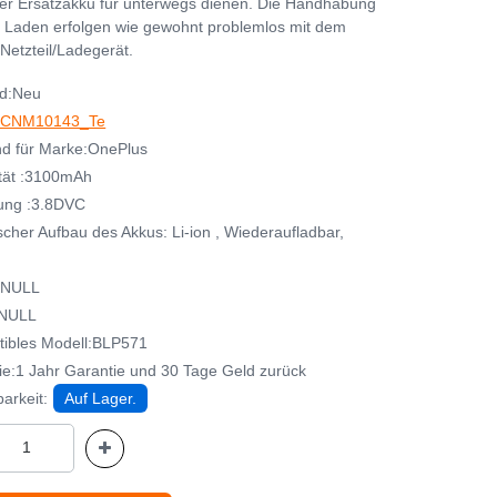
her Ersatzakku für unterwegs dienen. Die Handhabung
 Laden erfolgen wie gewohnt problemlos mit dem
Netzteil/Ladegerät.
d:Neu
CNM10143_Te
d für Marke:OnePlus
tät :3100mAh
ung :3.8DVC
cher Aufbau des Akkus: Li-ion , Wiederaufladbar,
:NULL
:NULL
ibles Modell:BLP571
ie:1 Jahr Garantie und 30 Tage Geld zurück
arkeit:
Auf Lager.