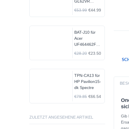
GL62VR
7FRX-1008 i7-
€53.99
€44.99
7700HQ GTX
1060
BAT-J10 für
Acer
UF464462F
1S2P
€28.20
€23.50
TPN-CA13 für
HP Pavilion15-
BES
dk Spectre
€79.85
€66.54
One
sic
Gib 
ZULETZT ANGESEHENE ARTIKEL
Ersa
ganz