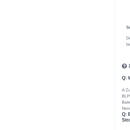
S
D
la
Q: 
A:Zu
BLP5
Batt
Nenn
Q: 
Str