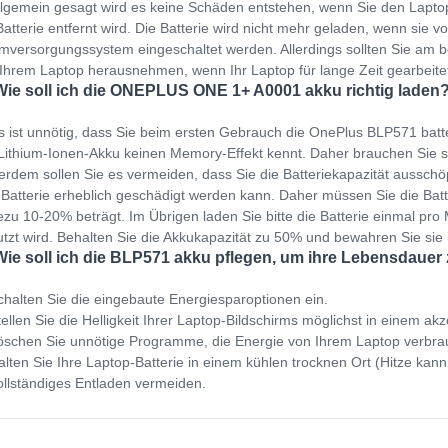
llgemein gesagt wird es keine Schäden entstehen, wenn Sie den Lapto
Batterie entfernt wird. Die Batterie wird nicht mehr geladen, wenn sie v
mversorgungssystem eingeschaltet werden. Allerdings sollten Sie am b
Ihrem Laptop herausnehmen, wenn Ihr Laptop für lange Zeit gearbeit
Wie soll ich die ONEPLUS ONE 1+ A0001 akku richtig laden
s ist unnötig, dass Sie beim ersten Gebrauch die OnePlus BLP571 batt
Lithium-Ionen-Akku keinen Memory-Effekt kennt. Daher brauchen Sie s
rdem sollen Sie es vermeiden, dass Sie die Batteriekapazität ausschöp
 Batterie erheblich geschädigt werden kann. Daher müssen Sie die Bat
zu 10-20% beträgt. Im Übrigen laden Sie bitte die Batterie einmal pro M
tzt wird. Behalten Sie die Akkukapazität zu 50% und bewahren Sie sie
Wie soll ich die BLP571 akku pflegen, um ihre Lebensdauer
halten Sie die eingebaute Energiesparoptionen ein.
ellen Sie die Helligkeit Ihrer Laptop-Bildschirms möglichst in einem ak
schen Sie unnötige Programme, die Energie von Ihrem Laptop verbra
lten Sie Ihre Laptop-Batterie in einem kühlen trocknen Ort (Hitze kann
llständiges Entladen vermeiden.