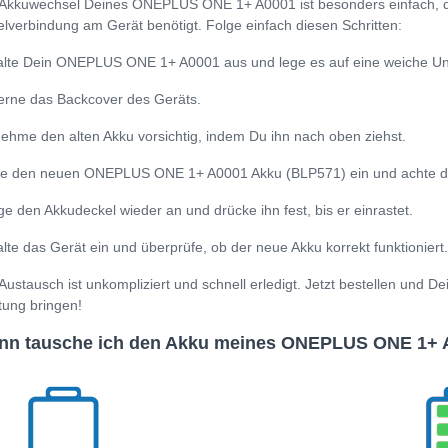
Akkuwechsel Deines ONEPLUS ONE 1+ A0001 ist besonders einfach, da
lverbindung am Gerät benötigt. Folge einfach diesen Schritten:
lte Dein ONEPLUS ONE 1+ A0001 aus und lege es auf eine weiche Un
erne das Backcover des Geräts.
ehme den alten Akku vorsichtig, indem Du ihn nach oben ziehst.
e den neuen ONEPLUS ONE 1+ A0001 Akku (BLP571) ein und achte darau
ge den Akkudeckel wieder an und drücke ihn fest, bis er einrastet.
lte das Gerät ein und überprüfe, ob der neue Akku korrekt funktioniert.
Austausch ist unkompliziert und schnell erledigt. Jetzt bestellen und
tung bringen!
nn tausche ich den Akku meines ONEPLUS ONE 1+ 