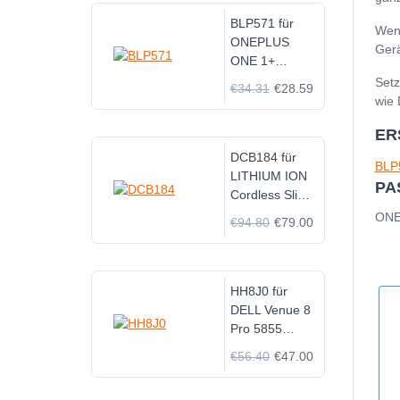
BLP571 für
Wenn
ONEPLUS
Gerä
ONE 1+
A0001
Setz
€34.31
€28.59
wie 
ER
DCB184 für
BLP
LITHIUM ION
PA
Cordless Slide
for DeWalt tool
ONE
€94.80
€79.00
HH8J0 für
DELL Venue 8
Pro 5855
T03D 5845
€56.40
€47.00
Laptop Series