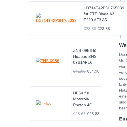
Li3714T42P3H765039
für ZTE Blade A3
T220 AF3 A5
€28.66
€23.88
Wa
ZNS-09B6 für
Die 
Huabao ZNS-
Gerä
09B1AFE6
wenn
€41.88
€34.90
verk
soda
Entw
Nutz
HF5X für
eine
Motorola
sind
Photon 4G
besc
MB855
€28.66
€23.88
Ei