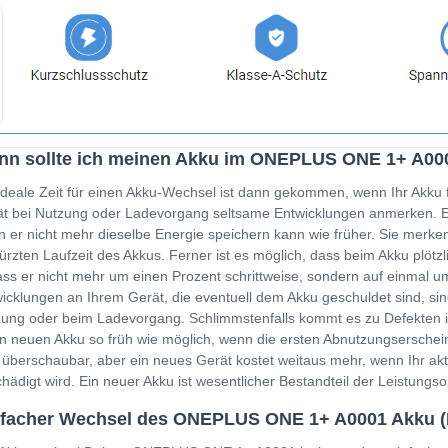
nn sollte ich meinen Akku im ONEPLUS ONE 1+ A00
ideale Zeit für einen Akku-Wechsel ist dann gekommen, wenn Ihr Akku 
t bei Nutzung oder Ladevorgang seltsame Entwicklungen anmerken. Ein
 er nicht mehr dieselbe Energie speichern kann wie früher. Sie merken
ürzten Laufzeit des Akkus. Ferner ist es möglich, dass beim Akku plöt
ss er nicht mehr um einen Prozent schrittweise, sondern auf einmal um
icklungen an Ihrem Gerät, die eventuell dem Akku geschuldet sind, sin
ung oder beim Ladevorgang. Schlimmstenfalls kommt es zu Defekten i
n neuen Akku so früh wie möglich, wenn die ersten Abnutzungserschein
 überschaubar, aber ein neues Gerät kostet weitaus mehr, wenn Ihr a
hädigt wird. Ein neuer Akku ist wesentlicher Bestandteil der Leistung
nfacher Wechsel des ONEPLUS ONE 1+ A0001 Akku 