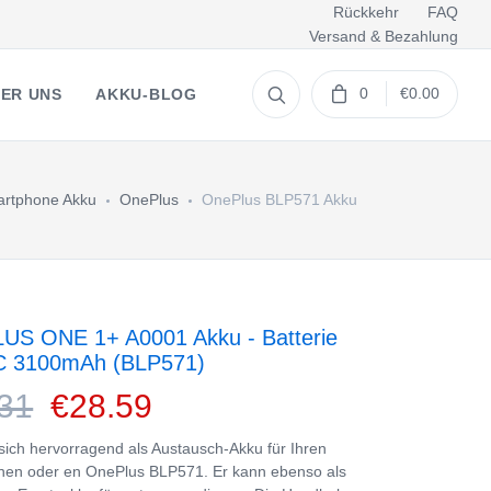
Rückkehr
FAQ
Versand & Bezahlung
0
€0.00
ER UNS
AKKU-BLOG
rtphone Akku
OnePlus
OnePlus BLP571 Akku
S ONE 1+ A0001 Akku - Batterie
C 3100mAh (BLP571)
31
€28.59
 sich hervorragend als Austausch-Akku für Ihren
nen oder en OnePlus BLP571. Er kann ebenso als