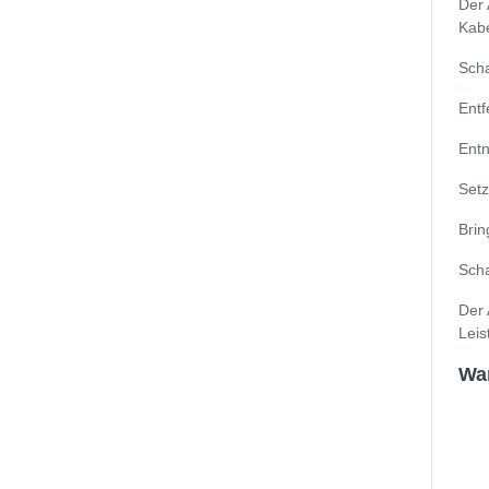
Der 
Kabe
Scha
Entf
Entn
Setz
Brin
Scha
Der 
Leis
Wa