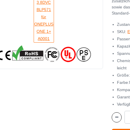
zusätzlic
sowie das
Standard-
Zustan
SKU:
E
Passen
Kapazi
Spann
Chemis
leicht
Größe
Farbe
Kompat
Garant
Verfügb