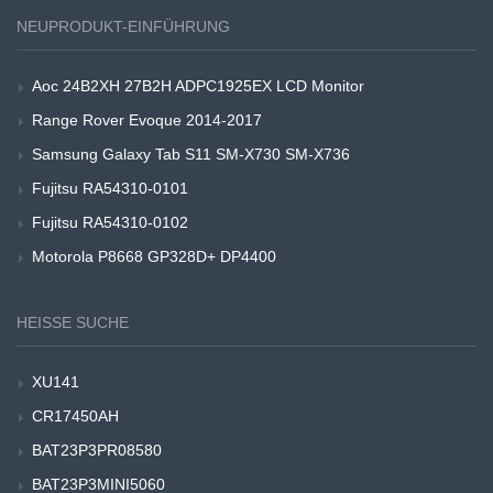
NEUPRODUKT-EINFÜHRUNG
Aoc 24B2XH 27B2H ADPC1925EX LCD Monitor
Range Rover Evoque 2014-2017
Samsung Galaxy Tab S11 SM-X730 SM-X736
Fujitsu RA54310-0101
Fujitsu RA54310-0102
Motorola P8668 GP328D+ DP4400
HEISSE SUCHE
XU141
CR17450AH
BAT23P3PR08580
BAT23P3MINI5060