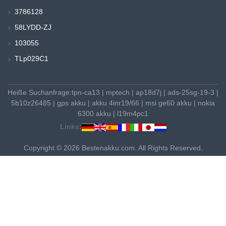
3786128
58LYDD-ZJ
103055
TLp029C1
Heiße Suchanfrage:
tpn-ca13
|
mptech
|
ap18d7j
|
ads-25sg-19-3
|
5b10z26485
|
gps akku
|
akku 4inr19/66
|
msi ge60 akku
|
nokia
6300 akku
|
l19m4pc1
Links:
Copyright © 2026 Bestenakku.com. All Rights Reserved.