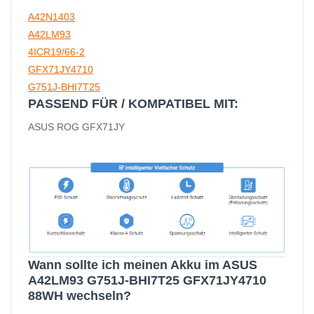
A42N1403
A42LM93
4ICR19/66-2
GFX71JY4710
G751J-BHI7T25
PASSEND FÜR / KOMPATIBEL MIT:
ASUS ROG GFX71JY
Wann sollte ich meinen Akku im ASUS
A42LM93 G751J-BHI7T25 GFX71JY4710
88WH wechseln?