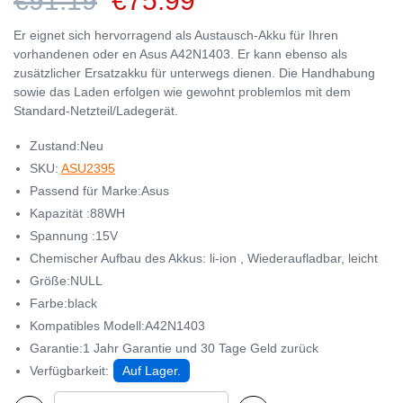
€91.19
€75.99
Er eignet sich hervorragend als Austausch-Akku für Ihren
vorhandenen oder en Asus A42N1403. Er kann ebenso als
zusätzlicher Ersatzakku für unterwegs dienen. Die Handhabung
sowie das Laden erfolgen wie gewohnt problemlos mit dem
Standard-Netzteil/Ladegerät.
Zustand:Neu
SKU:
ASU2395
Passend für Marke:Asus
Kapazität :88WH
Spannung :15V
Chemischer Aufbau des Akkus: li-ion , Wiederaufladbar, leicht
Größe:NULL
Farbe:black
Kompatibles Modell:A42N1403
Garantie:1 Jahr Garantie und 30 Tage Geld zurück
Verfügbarkeit:
Auf Lager.