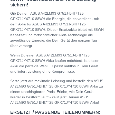
sichern!
Gib Deinem ASUS A42LM93 G751J-BHI7T25
GFX71JY4710 88WH die Energie, die es verdient - mit
dem Akku für ASUS A42LM93 G751J-BHI7T25
GFX71JY4710 88WH. Dieser Ersatzakku bietet mit 88WH
Kapazität und fortschrittlicher li-ion-Technologie die
zuverlässige Energie, die Dein Gerät den ganzen Tag
über versorgt.
Wenn Du einen ASUS A42LM93 G751J-BHI7T25
GFX71JY4710 88WH Akku kaufen möchtest, ist dieser
Akku die perfekte Wahl. Er passt nahtlos in Dein Gerät
und liefert Leistung ohne Kompromisse.
Setze jetzt auf maximale Leistung und bestelle den ASUS
A42LM93 G751J-BHI7T25 GFX71JY4710 88WH Akku zu
einem unschlagbaren Preis. Erlebe, wie Dein Gerät
wieder in Bestform läuft - kauf jetzt Deinen ASUS
A42LM93 G751J-BHI7T25 GFX71JY4710 88WH Akku!
ERSETZT / PASSENDE TEILENUMMERN: