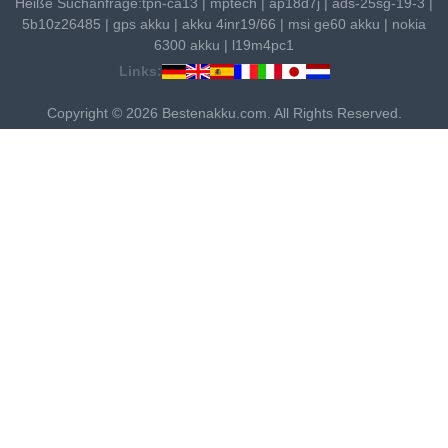
Heiße Suchanfrage:
tpn-ca13
|
mptech
|
ap18d7j
|
ads-25sg-19-3
|
5b10z26485
|
gps akku
|
akku 4inr19/66
|
msi ge60 akku
|
nokia
6300 akku
|
l19m4pc1
Links:
Copyright © 2026 Bestenakku.com. All Rights Reserved.