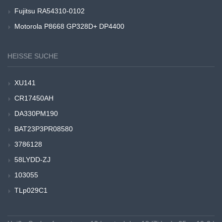
Fujitsu RA54310-0102
Motorola P8668 GP328D+ DP4400
HEISSE SUCHE
XU141
CR17450AH
DA330PM190
BAT23P3PR08580
3786128
58LYDD-ZJ
103055
TLp029C1