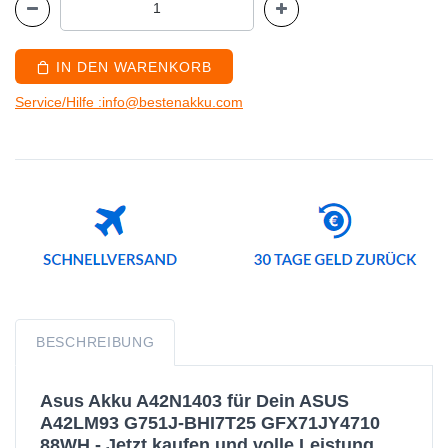
IN DEN WARENKORB
Service/Hilfe :info@bestenakku.com
BESCHREIBUNG
Asus Akku A42N1403 für Dein ASUS
A42LM93 G751J-BHI7T25 GFX71JY4710
88WH - Jetzt kaufen und volle Leistung