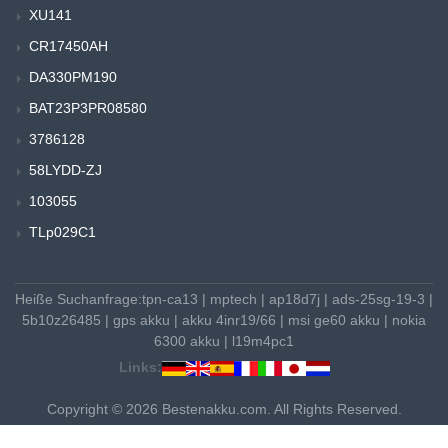
XU141
CR17450AH
DA330PM190
BAT23P3PR08580
3786128
58LYDD-ZJ
103055
TLp029C1
Heiße Suchanfrage:
tpn-ca13
|
mptech
|
ap18d7j
|
ads-25sg-19-3
|
5b10z26485
|
gps akku
|
akku 4inr19/66
|
msi ge60 akku
|
nokia
6300 akku
|
l19m4pc1
Links:
Copyright © 2026 Bestenakku.com. All Rights Reserved.