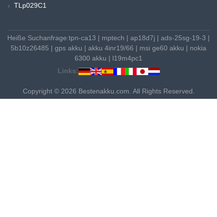
TLp029C1
Heiße Suchanfrage:
tpn-ca13
|
mptech
|
ap18d7j
|
ads-25sg-19-3
|
5b10z26485
|
gps akku
|
akku 4inr19/66
|
msi ge60 akku
|
nokia
6300 akku
|
l19m4pc1
Links:
Copyright © 2026 Bestenakku.com. All Rights Reserved.