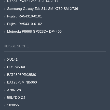
Range Rover Evoque 2014-2017
Samsung Galaxy Tab S11 SM-X730 SM-X736
Fujitsu RA54310-0101
Fujitsu RA54310-0102
Motorola P8668 GP328D+ DP4400
HEISSE SUCHE
XU141
CR17450AH
BAT23P3PR08580
BAT23P3MINI5060
3786128
58LYDD-ZJ
103055