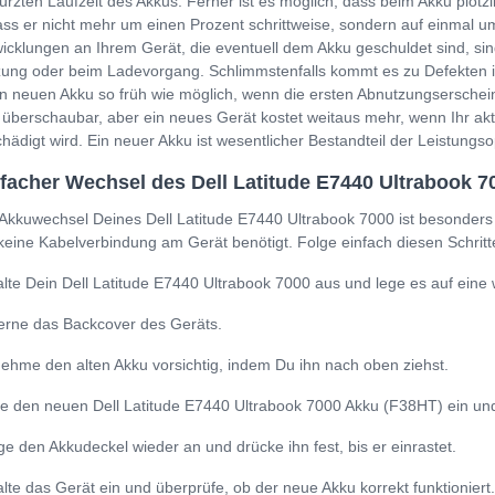
ürzten Laufzeit des Akkus. Ferner ist es möglich, dass beim Akku plöt
ss er nicht mehr um einen Prozent schrittweise, sondern auf einmal um
icklungen an Ihrem Gerät, die eventuell dem Akku geschuldet sind, sin
ung oder beim Ladevorgang. Schlimmstenfalls kommt es zu Defekten i
n neuen Akku so früh wie möglich, wenn die ersten Abnutzungserschein
 überschaubar, aber ein neues Gerät kostet weitaus mehr, wenn Ihr a
hädigt wird. Ein neuer Akku ist wesentlicher Bestandteil der Leistung
facher Wechsel des Dell Latitude E7440 Ultrabook 7
Akkuwechsel Deines Dell Latitude E7440 Ultrabook 7000 ist besonders 
keine Kabelverbindung am Gerät benötigt. Folge einfach diesen Schritt
lte Dein Dell Latitude E7440 Ultrabook 7000 aus und lege es auf eine 
erne das Backcover des Geräts.
ehme den alten Akku vorsichtig, indem Du ihn nach oben ziehst.
e den neuen Dell Latitude E7440 Ultrabook 7000 Akku (F38HT) ein und ac
ge den Akkudeckel wieder an und drücke ihn fest, bis er einrastet.
lte das Gerät ein und überprüfe, ob der neue Akku korrekt funktioniert.