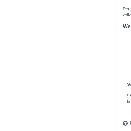
Der 
voll
Wan
S
D
la