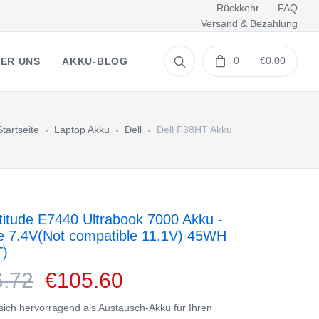
Rückkehr
FAQ
Versand & Bezahlung
0
€0.00
ER UNS
AKKU-BLOG
Startseite
Laptop Akku
Dell
Dell F38HT Akku
atitude E7440 Ultrabook 7000 Akku -
ie 7.4V(Not compatible 11.1V) 45WH
T)
6.72
€105.60
 sich hervorragend als Austausch-Akku für Ihren