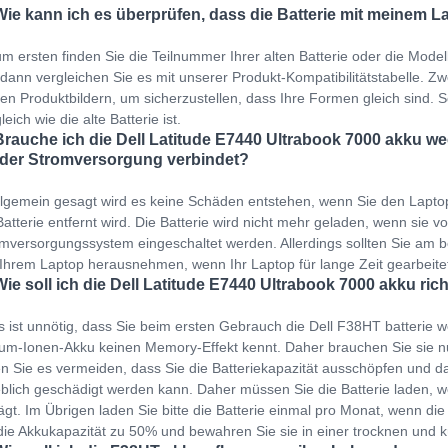
Wie kann ich es überprüfen, dass die Batterie mit meinem L
m ersten finden Sie die Teilnummer Ihrer alten Batterie oder die Mod
dann vergleichen Sie es mit unserer Produkt-Kompatibilitätstabelle. Zwei
en Produktbildern, um sicherzustellen, dass Ihre Formen gleich sind. 
leich wie die alte Batterie ist.
Brauche ich die Dell Latitude E7440 Ultrabook 7000 akku w
 der Stromversorgung verbindet?
llgemein gesagt wird es keine Schäden entstehen, wenn Sie den Lapto
Batterie entfernt wird. Die Batterie wird nicht mehr geladen, wenn sie v
mversorgungssystem eingeschaltet werden. Allerdings sollten Sie am b
Ihrem Laptop herausnehmen, wenn Ihr Laptop für lange Zeit gearbeit
Wie soll ich die Dell Latitude E7440 Ultrabook 7000 akku ric
s ist unnötig, dass Sie beim ersten Gebrauch die Dell F38HT batterie 
ium-Ionen-Akku keinen Memory-Effekt kennt. Daher brauchen Sie sie 
en Sie es vermeiden, dass Sie die Batteriekapazität ausschöpfen und dan
blich geschädigt werden kann. Daher müssen Sie die Batterie laden,
ägt. Im Übrigen laden Sie bitte die Batterie einmal pro Monat, wenn die 
die Akkukapazität zu 50% und bewahren Sie sie in einer trocknen und