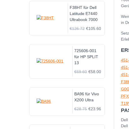
Gerä
F38HT für Dell
Latitude E7440
Wenn
Ultrabook 7000
in D
€126.72
€105.60
Setz
Erle
ER
725606-001
für HP SPLIT
451
13
451
€69.60
€58.00
451
F38
G0
BA96 für Vivo
PFX
X200 Ultra
T19
€28.75
€23.96
PA
Dell
Dell