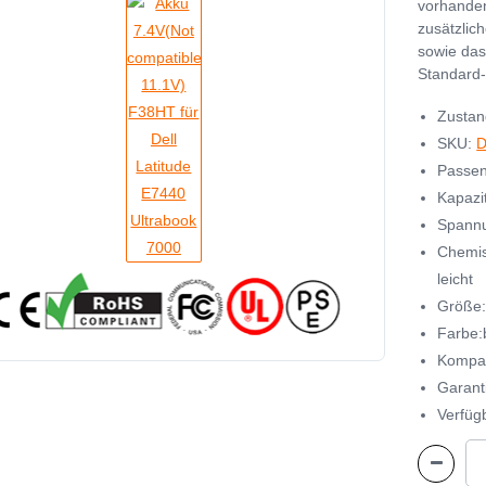
vorhanden
zusätzlic
sowie das
Standard-
Zustan
SKU:
D
Passen
Kapazi
Spannu
Chemis
leicht
Größe
Farbe:
Kompat
Garant
Verfügb