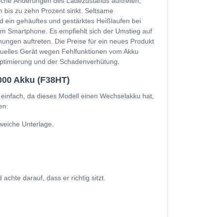
zliche Änderungen des Ladezustands auftreten,
 bis zu zehn Prozent sinkt. Seltsame
d ein gehäuftes und gestärktes Heißlaufen bei
m Smartphone. Es empfiehlt sich der Umstieg auf
ungen auftreten. Die Preise für ein neues Produkt
ktuelles Gerät wegen Fehlfunktionen vom Akku
soptimierung und der Schadenverhütung.
000 Akku (F38HT)
einfach, da dieses Modell einen Wechselakku hat,
en:
weiche Unterlage.
hte darauf, dass er richtig sitzt.