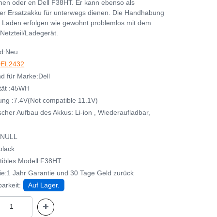
en oder en Dell F38HT. Er kann ebenso als
her Ersatzakku für unterwegs dienen. Die Handhabung
 Laden erfolgen wie gewohnt problemlos mit dem
Netzteil/Ladegerät.
d:Neu
EL2432
d für Marke:Dell
tät :45WH
ng :7.4V(Not compatible 11.1V)
cher Aufbau des Akkus: Li-ion , Wiederaufladbar,
:NULL
black
ibles Modell:F38HT
ie:1 Jahr Garantie und 30 Tage Geld zurück
arkeit:
Auf Lager.