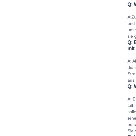
Q: 
A:Zu
und 
unsr
sie g
Q: 
mit
A: A
die 
Stro
aus 
Q: 
A: E
Lith
soll
erhe
betr
Sie 