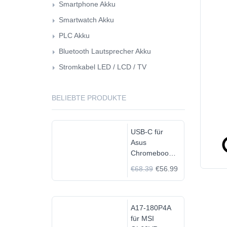
Smartphone Akku
Smartwatch Akku
PLC Akku
Bluetooth Lautsprecher Akku
Stromkabel LED / LCD / TV
BELIEBTE PRODUKTE
USB-C für
Asus
Chromebook
C523N
€68.39
€56.99
C523NA-
DH02
A17-180P4A
für MSI