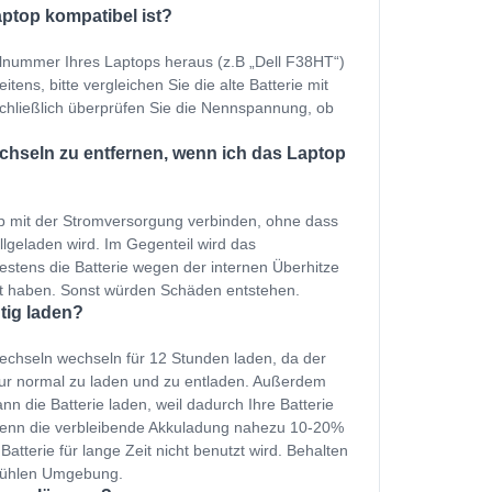
aptop kompatibel ist?
ellnummer Ihres Laptops heraus (z.B „Dell F38HT“)
tens, bitte vergleichen Sie die alte Batterie mit
Schließlich überprüfen Sie die Nennspannung, ob
echseln zu entfernen, wenn ich das Laptop
p mit der Stromversorgung verbinden, ohne dass
ollgeladen wird. Im Gegenteil wird das
estens die Batterie wegen der internen Überhitze
et haben. Sonst würden Schäden entstehen.
htig laden?
wechseln wechseln für 12 Stunden laden, da der
nur normal zu laden und zu entladen. Außerdem
n die Batterie laden, weil dadurch Ihre Batterie
 wenn die verbleibende Akkuladung nahezu 10-20%
Batterie für lange Zeit nicht benutzt wird. Behalten
 kühlen Umgebung.