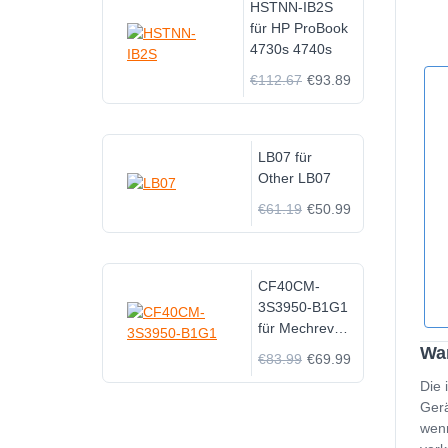
HSTNN-IB2S
für HP ProBook
4730s 4740s
€112.67
€93.89
LB07 für
Other LB07
€61.19
€50.99
CF40CM-
3S3950-B1G1
für Mechrevo
CF40CM-
Wan
€83.99
€69.99
3S4000
Die 
S5000-B1G1
Gerä
wenn