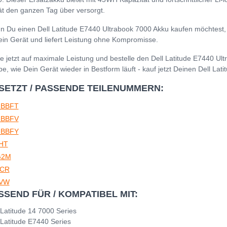
t den ganzen Tag über versorgt.
 Du einen Dell Latitude E7440 Ultrabook 7000 Akku kaufen möchtest, is
ein Gerät und liefert Leistung ohne Kompromisse.
e jetzt auf maximale Leistung und bestelle den Dell Latitude E7440 U
be, wie Dein Gerät wieder in Bestform läuft - kauf jetzt Deinen Dell La
SETZT / PASSENDE TEILENUMMERN:
-BBFT
-BBFV
-BBFY
HT
G2M
CR
VW
SSEND FÜR / KOMPATIBEL MIT:
 Latitude 14 7000 Series
 Latitude E7440 Series