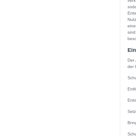
verk
soda
Entw
Nutz
eine
sind
besc
Ein
Der 
der 
Scha
Entf
Entn
Setz
Brin
Scha