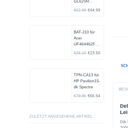
GL62VR
7FRX-1008 i7-
€53.99
€44.99
7700HQ GTX
1060
BAT-J10 für
Acer
UF464462F
1S2P
€28.20
€23.50
TPN-CA13 für
HP Pavilion15-
dk Spectre
BES
€79.85
€66.54
Del
Lei
ZULETZT ANGESEHENE ARTIKEL
Gib 
7000