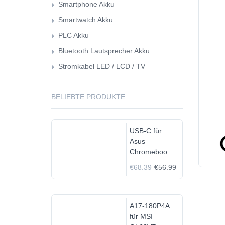
Smartphone Akku
Smartwatch Akku
PLC Akku
Bluetooth Lautsprecher Akku
Stromkabel LED / LCD / TV
BELIEBTE PRODUKTE
USB-C für
Asus
Chromebook
C523N
€68.39
€56.99
C523NA-
DH02
A17-180P4A
für MSI