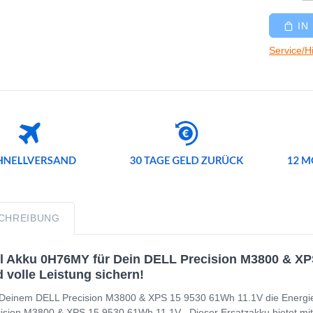
IN
Service/H
CHREIBUNG
l Akku 0H76MY für Dein DELL Precision M3800 & XPS
 volle Leistung sichern!
Deinem DELL Precision M3800 & XPS 15 9530 61Wh 11.1V die Energie, 
ision M3800 & XPS 15 9530 61Wh 11.1V . Dieser Ersatzakku bietet mit 61