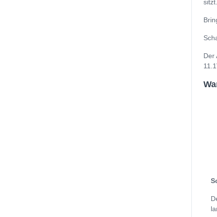
sitzt
Brin
Scha
Der 
11.1
Wan
S
D
la