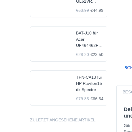
GL62VR
7FRX-1008 i7-
€53.99
€44.99
7700HQ GTX
1060
BAT-J10 für
Acer
UF464462F
1S2P
€28.20
€23.50
TPN-CA13 für
HP Pavilion15-
dk Spectre
BES
€79.85
€66.54
Del
und
ZULETZT ANGESEHENE ARTIKEL
Gib 
Prec