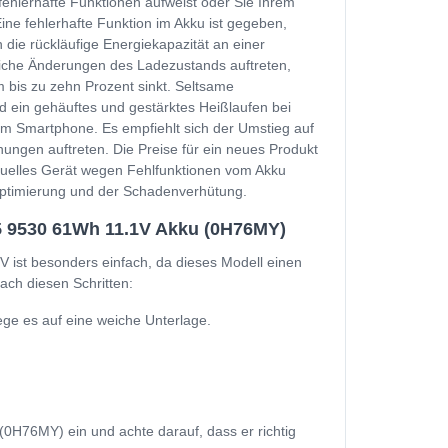
fehlerhafte Funktionen aufweist oder Sie Ihrem
e fehlerhafte Funktion im Akku ist gegeben,
 die rückläufige Energiekapazität an einer
zliche Änderungen des Ladezustands auftreten,
 bis zu zehn Prozent sinkt. Seltsame
d ein gehäuftes und gestärktes Heißlaufen bei
m Smartphone. Es empfiehlt sich der Umstieg auf
ungen auftreten. Die Preise für ein neues Produkt
ktuelles Gerät wegen Fehlfunktionen vom Akku
soptimierung und der Schadenverhütung.
5 9530 61Wh 11.1V Akku (0H76MY)
ist besonders einfach, da dieses Modell einen
ach diesen Schritten:
e es auf eine weiche Unterlage.
H76MY) ein und achte darauf, dass er richtig