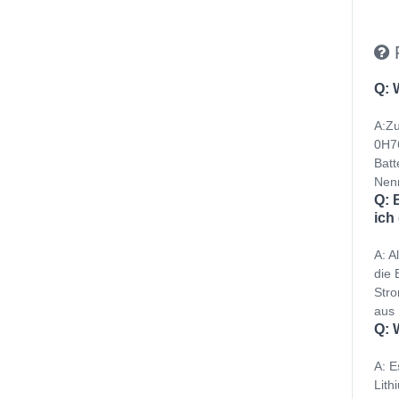
Q: 
A:Zu
0H76
Batt
Nenn
Q: 
ich
A: A
die 
Stro
aus 
Q: 
A: E
Lith