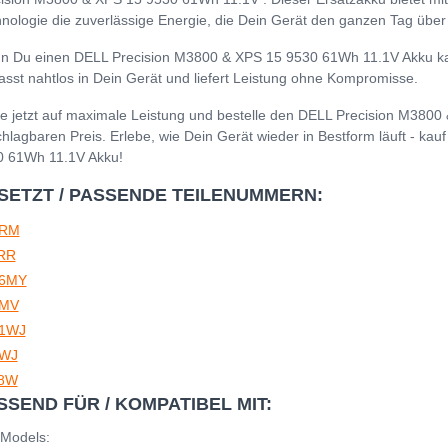
nologie die zuverlässige Energie, die Dein Gerät den ganzen Tag über 
 Du einen DELL Precision M3800 & XPS 15 9530 61Wh 11.1V Akku kaufe
asst nahtlos in Dein Gerät und liefert Leistung ohne Kompromisse.
e jetzt auf maximale Leistung und bestelle den DELL Precision M380
hlagbaren Preis. Erlebe, wie Dein Gerät wieder in Bestform läuft - ka
0 61Wh 11.1V Akku!
SETZT / PASSENDE TEILENUMMERN:
TRM
RR
6MY
MV
1WJ
WJ
8W
SSEND FÜR / KOMPATIBEL MIT:
 Models: