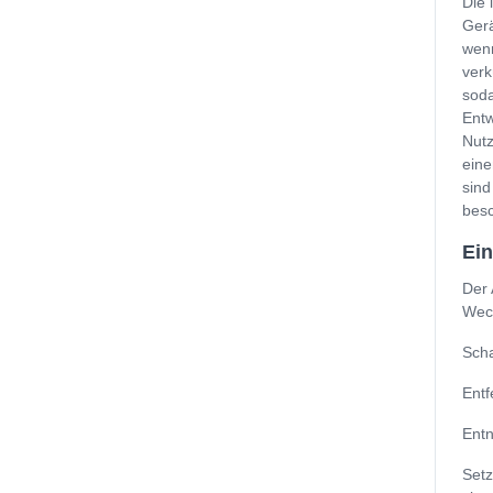
Die 
Gerä
wenn
verk
soda
Entw
Nutz
eine
sind
besc
Ein
Der 
Wech
Scha
Entf
Entn
Setz