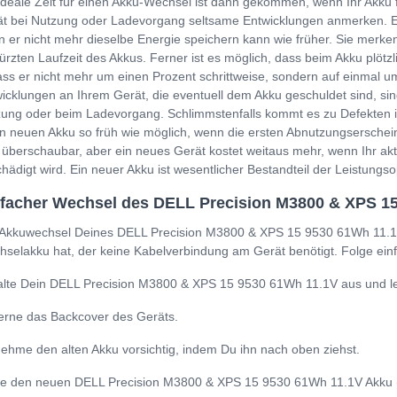
ideale Zeit für einen Akku-Wechsel ist dann gekommen, wenn Ihr Akku 
t bei Nutzung oder Ladevorgang seltsame Entwicklungen anmerken. Ein
 er nicht mehr dieselbe Energie speichern kann wie früher. Sie merken
ürzten Laufzeit des Akkus. Ferner ist es möglich, dass beim Akku plöt
ss er nicht mehr um einen Prozent schrittweise, sondern auf einmal um
icklungen an Ihrem Gerät, die eventuell dem Akku geschuldet sind, sin
ung oder beim Ladevorgang. Schlimmstenfalls kommt es zu Defekten i
n neuen Akku so früh wie möglich, wenn die ersten Abnutzungserschein
 überschaubar, aber ein neues Gerät kostet weitaus mehr, wenn Ihr a
hädigt wird. Ein neuer Akku ist wesentlicher Bestandteil der Leistung
facher Wechsel des DELL Precision M3800 & XPS 1
Akkuwechsel Deines DELL Precision M3800 & XPS 15 9530 61Wh 11.1V 
selakku hat, der keine Kabelverbindung am Gerät benötigt. Folge einf
lte Dein DELL Precision M3800 & XPS 15 9530 61Wh 11.1V aus und leg
erne das Backcover des Geräts.
ehme den alten Akku vorsichtig, indem Du ihn nach oben ziehst.
e den neuen DELL Precision M3800 & XPS 15 9530 61Wh 11.1V Akku (0