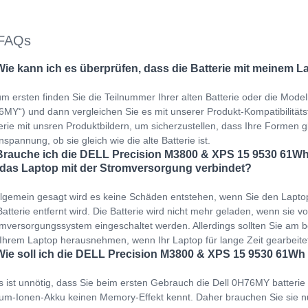
FAQs
Wie kann ich es überprüfen, dass die Batterie mit meinem L
m ersten finden Sie die Teilnummer Ihrer alten Batterie oder die Mode
MY“) und dann vergleichen Sie es mit unserer Produkt-Kompatibilitätstab
erie mit unsren Produktbildern, um sicherzustellen, dass Ihre Formen gl
spannung, ob sie gleich wie die alte Batterie ist.
Brauche ich die DELL Precision M3800 & XPS 15 9530 61Wh
 das Laptop mit der Stromversorgung verbindet?
llgemein gesagt wird es keine Schäden entstehen, wenn Sie den Lapto
Batterie entfernt wird. Die Batterie wird nicht mehr geladen, wenn sie v
mversorgungssystem eingeschaltet werden. Allerdings sollten Sie am b
Ihrem Laptop herausnehmen, wenn Ihr Laptop für lange Zeit gearbeit
Wie soll ich die DELL Precision M3800 & XPS 15 9530 61Wh 
s ist unnötig, dass Sie beim ersten Gebrauch die Dell 0H76MY batteri
ium-Ionen-Akku keinen Memory-Effekt kennt. Daher brauchen Sie sie 