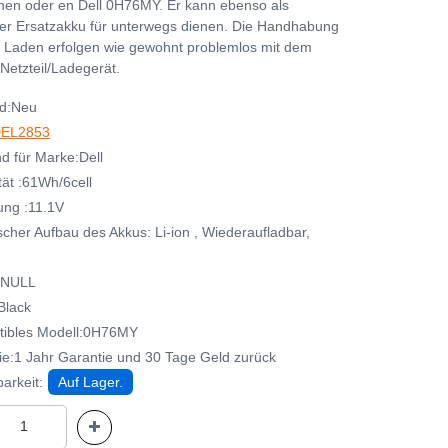
en oder en Dell 0H76MY. Er kann ebenso als
her Ersatzakku für unterwegs dienen. Die Handhabung
 Laden erfolgen wie gewohnt problemlos mit dem
Netzteil/Ladegerät.
d:Neu
EL2853
d für Marke:Dell
tät :61Wh/6cell
ng :11.1V
cher Aufbau des Akkus: Li-ion , Wiederaufladbar,
:NULL
Black
ibles Modell:0H76MY
ie:1 Jahr Garantie und 30 Tage Geld zurück
arkeit:
Auf Lager.