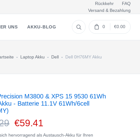
Rückkehr
FAQ
Versand & Bezahlung
0
€0.00
ER UNS
AKKU-BLOG
artseite
Laptop Akku
Dell
Dell 0H76MY Akku
recision M3800 & XPS 15 9530 61Wh
Akku - Batterie 11.1V 61Wh/6cell
MY)
29
€59.41
 sich hervorragend als Austausch-Akku für Ihren