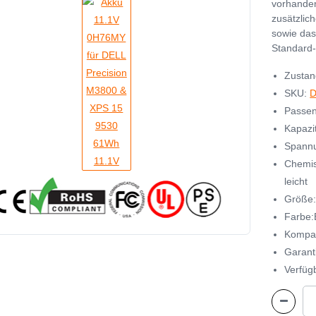
vorhanden
zusätzlic
sowie das
Standard-
Zustan
SKU:
D
Passen
Kapazi
Spannu
Chemis
leicht
Größe
Farbe:
Kompat
Garant
Verfügb