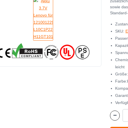
zusätzlic
sowie das
Standard-
Zustan
SKU:
E
Passen
Kapazi
Spannu
Chemis
leicht
Größe
Farbe:
Kompat
Garant
Verfügb