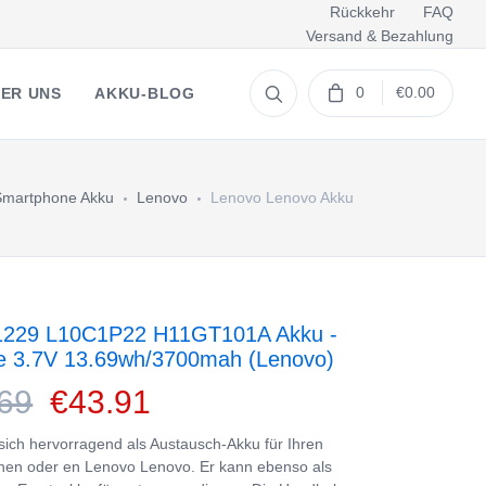
Rückkehr
FAQ
Versand & Bezahlung
0
€0.00
ER UNS
AKKU-BLOG
Smartphone Akku
Lenovo
Lenovo Lenovo Akku
1229 L10C1P22 H11GT101A Akku -
ie 3.7V 13.69wh/3700mah (Lenovo)
69
€43.91
 sich hervorragend als Austausch-Akku für Ihren
en oder en Lenovo Lenovo. Er kann ebenso als