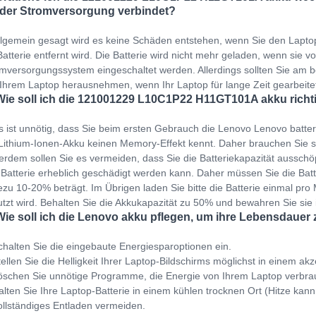
 der Stromversorgung verbindet?
llgemein gesagt wird es keine Schäden entstehen, wenn Sie den Lapto
Batterie entfernt wird. Die Batterie wird nicht mehr geladen, wenn sie v
mversorgungssystem eingeschaltet werden. Allerdings sollten Sie am b
Ihrem Laptop herausnehmen, wenn Ihr Laptop für lange Zeit gearbeit
Wie soll ich die 121001229 L10C1P22 H11GT101A akku richt
s ist unnötig, dass Sie beim ersten Gebrauch die Lenovo Lenovo batte
Lithium-Ionen-Akku keinen Memory-Effekt kennt. Daher brauchen Sie s
rdem sollen Sie es vermeiden, dass Sie die Batteriekapazität ausschöp
 Batterie erheblich geschädigt werden kann. Daher müssen Sie die Bat
zu 10-20% beträgt. Im Übrigen laden Sie bitte die Batterie einmal pro M
tzt wird. Behalten Sie die Akkukapazität zu 50% und bewahren Sie sie
Wie soll ich die Lenovo akku pflegen, um ihre Lebensdauer
halten Sie die eingebaute Energiesparoptionen ein.
ellen Sie die Helligkeit Ihrer Laptop-Bildschirms möglichst in einem ak
schen Sie unnötige Programme, die Energie von Ihrem Laptop verbra
lten Sie Ihre Laptop-Batterie in einem kühlen trocknen Ort (Hitze kann
llständiges Entladen vermeiden.