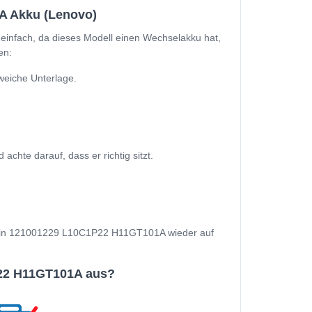
A Akku (Lenovo)
nfach, da dieses Modell einen Wechselakku hat,
en:
eiche Unterlage.
te darauf, dass er richtig sitzt.
nd Dein 121001229 L10C1P22 H11GT101A wieder auf
22 H11GT101A aus?