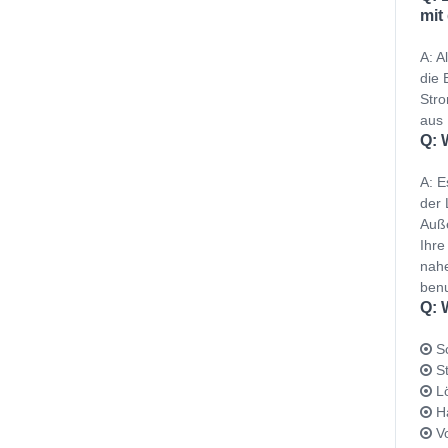
mit
A: A
die 
Stro
aus 
Q: 
A: E
der 
Auße
Ihre
nahe
benu
Q: 
Sc
St
Lö
Ha
Vo