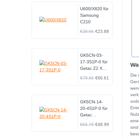
U600/X820 für
Samsung
C210
€28.66
€23.88
GK5CN-03-
17-3S1P-0 für
Wa
Getac Z2 X8TI
X9TI
Die 
€79.93
€66.61
Gerä
wenn
verk
soda
GK5CN-14-
Entw
20-4S1P-0 für
Nutz
Getac
eine
Tongfang
€58.79
€48.99
sind
GK5CN4Z
besc
GK5CN5Z