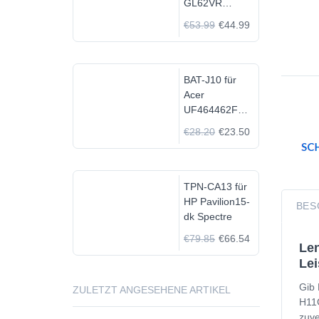
GL62VR
7FRX-1008 i7-
€53.99
€44.99
7700HQ GTX
1060
BAT-J10 für
Acer
UF464462F
1S2P
€28.20
€23.50
TPN-CA13 für
HP Pavilion15-
BES
dk Spectre
€79.85
€66.54
Len
Lei
Gib 
ZULETZT ANGESEHENE ARTIKEL
H11G
zuve