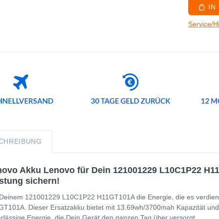
IN
Service/H
CHREIBUNG
ovo Akku Lenovo für Dein 121001229 L10C1P22 H11G
stung sichern!
Deinem 121001229 L10C1P22 H11GT101A die Energie, die es verdien
T101A. Dieser Ersatzakku bietet mit 13.69wh/3700mah Kapazität und for
rlässige Energie, die Dein Gerät den ganzen Tag über versorgt.