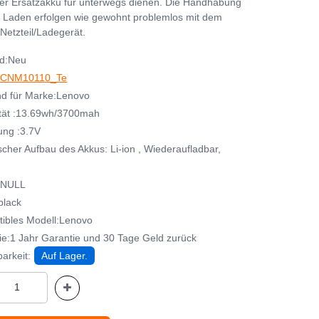
her Ersatzakku für unterwegs dienen. Die Handhabung
 Laden erfolgen wie gewohnt problemlos mit dem
Netzteil/Ladegerät.
d:Neu
CNM10110_Te
d für Marke:Lenovo
tät :13.69wh/3700mah
ng :3.7V
cher Aufbau des Akkus: Li-ion , Wiederaufladbar,
:NULL
black
ibles Modell:Lenovo
ie:1 Jahr Garantie und 30 Tage Geld zurück
arkeit:
Auf Lager.