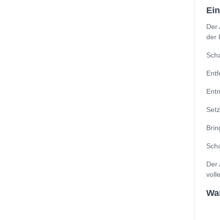
GK5CN6Z
Ei
Der 
der 
Scha
Entf
Entn
Setz
Brin
Scha
Der 
voll
Wa