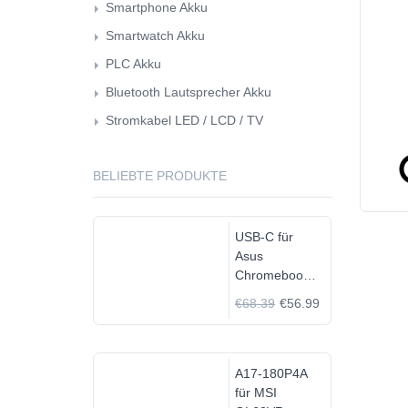
Smartphone Akku
Smartwatch Akku
PLC Akku
Bluetooth Lautsprecher Akku
Stromkabel LED / LCD / TV
BELIEBTE PRODUKTE
USB-C für
Asus
Chromebook
C523N
€68.39
€56.99
C523NA-
DH02
A17-180P4A
für MSI