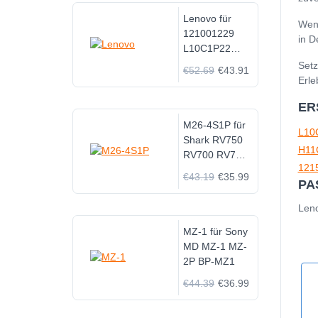
Lenovo für
Wenn
121001229
in D
L10C1P22
H11GT101A
Setz
€52.69
€43.91
Erle
ER
M26-4S1P für
L10
Shark RV750
H11
RV700 RV720
121
RV755
€43.19
€35.99
PA
RVBAT700
Leno
MZ-1 für Sony
MD MZ-1 MZ-
2P BP-MZ1
€44.39
€36.99