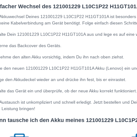
nfacher Wechsel des 121001229 L10C1P22 H11GT101
Akkuwechsel Deines 121001229 L10C1P22 H11GT101A ist besonders ei
keine Kabelverbindung am Gerät benötigt. Folge einfach diesen Schritt
lte Dein 121001229 L10C1P22 H11GT101A aus und lege es auf eine w
erne das Backcover des Geräts.
ehme den alten Akku vorsichtig, indem Du ihn nach oben ziehst.
e den neuen 121001229 L10C1P22 H11GT101A Akku (Lenovo) ein und ach
ge den Akkudeckel wieder an und drücke ihn fest, bis er einrastet.
lte das Gerät ein und überprüfe, ob der neue Akku korrekt funktioniert.
Austausch ist unkompliziert und schnell erledigt. Jetzt bestellen u
e Leistung bringen!
nn tausche ich den Akku meines 121001229 L10C1P