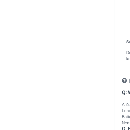
S
D
la
Q: 
A:Zu
Leno
Batt
Nenn
Q: 