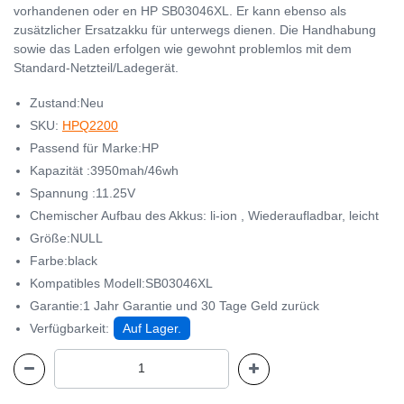
vorhandenen oder en HP SB03046XL. Er kann ebenso als
zusätzlicher Ersatzakku für unterwegs dienen. Die Handhabung
sowie das Laden erfolgen wie gewohnt problemlos mit dem
Standard-Netzteil/Ladegerät.
Zustand:Neu
SKU:
HPQ2200
Passend für Marke:HP
Kapazität :3950mah/46wh
Spannung :11.25V
Chemischer Aufbau des Akkus: li-ion , Wiederaufladbar, leicht
Größe:NULL
Farbe:black
Kompatibles Modell:SB03046XL
Garantie:1 Jahr Garantie und 30 Tage Geld zurück
Verfügbarkeit:
Auf Lager.