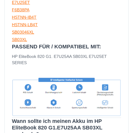
E7U25ET
F6B38PA
HSTNN-IB4T
HSTNN-LB4T
SB03046XL
SB03XL
PASSEND FÜR / KOMPATIBEL MIT:
HP EliteBook 820 G1. E7U25AA SB03XL E7U25ET
SERIES
Wann sollte ich meinen Akku im HP
EliteBook 820 G1.E7U25AA SB03XL