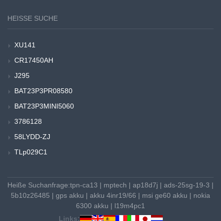
HEISSE SUCHE
XU141
CR17450AH
J295
BAT23P3PR08580
BAT23P3MINI5060
3786128
58LYDD-ZJ
TLp029C1
Heiße Suchanfrage:
tpn-ca13
|
mptech
|
ap18d7j
|
ads-25sg-19-3
|
5b10z26485
|
gps akku
|
akku 4inr19/66
|
msi ge60 akku
|
nokia
6300 akku
|
l19m4pc1
Links: