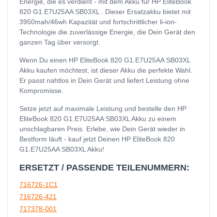
Energie, die es verdient - mit dem Akku für HP EliteBook
820 G1.E7U25AA SB03XL . Dieser Ersatzakku bietet mit
3950mah/46wh Kapazität und fortschrittlicher li-ion-
Technologie die zuverlässige Energie, die Dein Gerät den
ganzen Tag über versorgt.
Wenn Du einen HP EliteBook 820 G1.E7U25AA SB03XL
Akku kaufen möchtest, ist dieser Akku die perfekte Wahl.
Er passt nahtlos in Dein Gerät und liefert Leistung ohne
Kompromisse.
Setze jetzt auf maximale Leistung und bestelle den HP
EliteBook 820 G1.E7U25AA SB03XL Akku zu einem
unschlagbaren Preis. Erlebe, wie Dein Gerät wieder in
Bestform läuft - kauf jetzt Deinen HP EliteBook 820
G1.E7U25AA SB03XL Akku!
ERSETZT / PASSENDE TEILENUMMERN:
716726-1C1
716726-421
717378-001