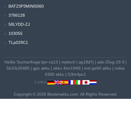
BAT23P3MINI5060
3786128
58LYDD-ZJ
103055
TLp029C1
Heiße Suchanfrage:
tpn-ca13
|
mptech
|
ap18d7j
|
ads-25sg-19-3
|
5b10z26485
|
gps akku
|
akku 4inr19/66
|
msi ge60 akku
|
nokia
6300 akku
|
l19m4pc1
Links:
Copyright © 2026 Bestenakku.com. All Rights Reserved.