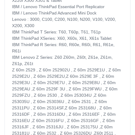
X220i X300 X301 & Tablet
IBM / Lenovo ThinkPad Essential Port Replicator
IBM / Lenovo ThinkPad Advanced Mini Dock
Lenovo : 3000, C100, C200, N100, N200, V100, V200,
X200, X300
IBM ThinkPad T Series: T60, T60p, T61, T61p
IBM ThinkPad XSeries: X60, X60s, X61, X61s Tablet
IBM ThinkPad R Series: R60, R60e, R60i, R61, R61e,
R61i
IBM Lenovo Z Series: Z60 Z60m, Z60t, Z61e, Z61m,
Z61p, Z61t
Z 60m 2529 , Z 60m 252902U , Z 60m 2529E1U , Z 60m
2529E2U , Z 60m 2529E2U,Z 60m 2529E 3F , Z 60m
2529E3U , Z 60m 2529E7U , Z 60m 2529E8U , Z 60m
2529EAU ,Z 60m 2529F 3U , Z 60m 2529FWU , Z 60m
2529FZU , Z 60m 2530 , Z 60m 253034U ,Z 60m
253035U , Z 60m 253036U , Z 60m 2531 , Z 60m
25311PU , Z 60m 25314SF,Z 60m 253168U , Z 60m
25316DF , Z 60m 25316DU , Z 60m 25316EF , Z 60m
25316EU ,Z 60m 25316FU , Z 60m 25316GF , Z 60m
25316JF , Z 60m 25316JU , Z 60m 253175U ,Z 60m
253181U , Z 60m 2532 , Z 60m 25326DU ,Z60t 2511 ,