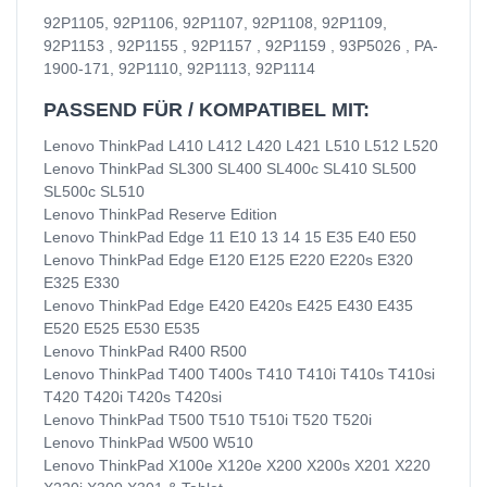
92P1105, 92P1106, 92P1107, 92P1108, 92P1109,
92P1153 , 92P1155 , 92P1157 , 92P1159 , 93P5026 , PA-
1900-171, 92P1110, 92P1113, 92P1114
PASSEND FÜR / KOMPATIBEL MIT:
Lenovo ThinkPad L410 L412 L420 L421 L510 L512 L520
Lenovo ThinkPad SL300 SL400 SL400c SL410 SL500
SL500c SL510
Lenovo ThinkPad Reserve Edition
Lenovo ThinkPad Edge 11 E10 13 14 15 E35 E40 E50
Lenovo ThinkPad Edge E120 E125 E220 E220s E320
E325 E330
Lenovo ThinkPad Edge E420 E420s E425 E430 E435
E520 E525 E530 E535
Lenovo ThinkPad R400 R500
Lenovo ThinkPad T400 T400s T410 T410i T410s T410si
T420 T420i T420s T420si
Lenovo ThinkPad T500 T510 T510i T520 T520i
Lenovo ThinkPad W500 W510
Lenovo ThinkPad X100e X120e X200 X200s X201 X220