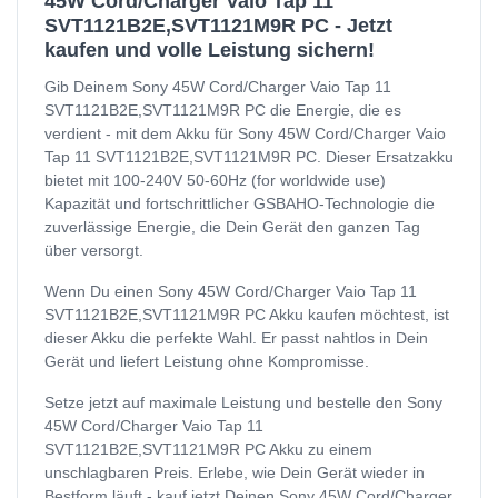
45W Cord/Charger Vaio Tap 11
SVT1121B2E,SVT1121M9R PC - Jetzt
kaufen und volle Leistung sichern!
Gib Deinem Sony 45W Cord/Charger Vaio Tap 11
SVT1121B2E,SVT1121M9R PC die Energie, die es
verdient - mit dem Akku für Sony 45W Cord/Charger Vaio
Tap 11 SVT1121B2E,SVT1121M9R PC. Dieser Ersatzakku
bietet mit 100-240V 50-60Hz (for worldwide use)
Kapazität und fortschrittlicher GSBAHO-Technologie die
zuverlässige Energie, die Dein Gerät den ganzen Tag
über versorgt.
Wenn Du einen Sony 45W Cord/Charger Vaio Tap 11
SVT1121B2E,SVT1121M9R PC Akku kaufen möchtest, ist
dieser Akku die perfekte Wahl. Er passt nahtlos in Dein
Gerät und liefert Leistung ohne Kompromisse.
Setze jetzt auf maximale Leistung und bestelle den Sony
45W Cord/Charger Vaio Tap 11
SVT1121B2E,SVT1121M9R PC Akku zu einem
unschlagbaren Preis. Erlebe, wie Dein Gerät wieder in
Bestform läuft - kauf jetzt Deinen Sony 45W Cord/Charger