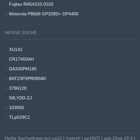
Fujitsu RA54310-0102
Motorola P8668 GP328D+ DP4400
HEISSE SUCHE
XU141
CR17450AH
DA330PM190
BAT23P3PR08580
3786128
58LYDD-ZJ
103055
TLp029C1
Heiße Suchanfrage:
tpn-ca13
|
mptech
|
ap18d7j
|
ads-25sg-19-3
|