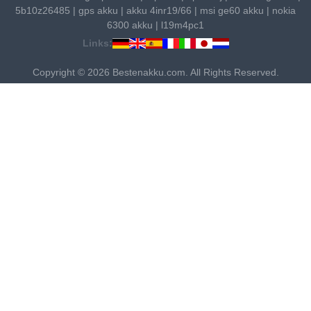
5b10z26485
|
gps akku
|
akku 4inr19/66
|
msi ge60 akku
|
nokia
6300 akku
|
l19m4pc1
Links:
Copyright © 2026 Bestenakku.com. All Rights Reserved.