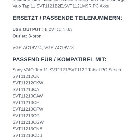
Vaio Tap 11 SVT1121B2E,SVT1121M9R PC Akku!
ERSETZT / PASSENDE TEILENUMMERN:
USB OUTPUT :
5.0V DC 1.0A
Outlet:
3-pron
VGP-AC19V74, VGP-AC19V73
PASSEND FÜR / KOMPATIBEL MIT:
Sony VAIO Tap 11 SVT1121/SVT1122 Tablet PC Series
SVT11212CK
SVT11212CKW
SVT11213CA
SVT11213CAW
SVT11213CF
SVT11213CFW
SVT11213CG
SVT11213CGW
SVT11213CNB
SVT11213CDB