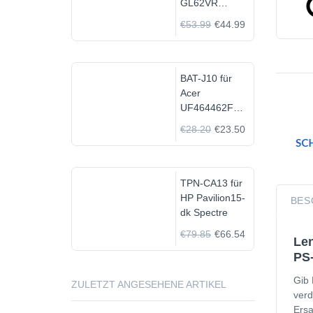
GL62VR
7FRX-1008 i7-
€53.99
€44.99
7700HQ GTX
1060
BAT-J10 für
Acer
UF464462F
1S2P
€28.20
€23.50
TPN-CA13 für
HP Pavilion15-
BES
dk Spectre
€79.85
€66.54
Len
PS-
Gib 
ZULETZT ANGESEHENE ARTIKEL
verd
Ersa