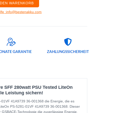
 DEN WARENKORB
ilfe :info@bestenakku.com
e SFF 280watt PSU Tested LiteOn
le Leistung sichern!
-01VF 41A9739 36-001368 die Energie, die es
 LiteOn PS-5281-01VF 41A9739 36-001368. Dieser
her GSBACE-Technologie die zuverlässige Energie,