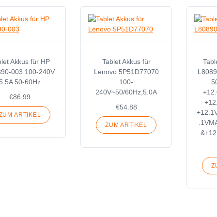
let Akkus für HP
Tablet Akkus für
Tabl
90-003 100-240V
Lenovo 5P51D77070
L8089
5.5A 50-60Hz
100-
5
240V~50/60Hz,5.0A
+12
€86.99
+12
€54.88
+12.1
ZUM ARTIKEL
.1VM
ZUM ARTIKEL
&+12
Z