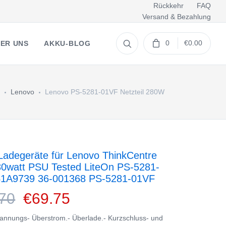
Rückkehr
FAQ
Versand & Bezahlung
0
€0.00
ER UNS
AKKU-BLOG
Lenovo
Lenovo PS-5281-01VF Netzteil 280W
adegeräte für Lenovo ThinkCentre
0watt PSU Tested LiteOn PS-5281-
41A9739 36-001368 PS-5281-01VF
70
€69.75
nnungs- Überstrom.- Überlade.- Kurzschluss- und