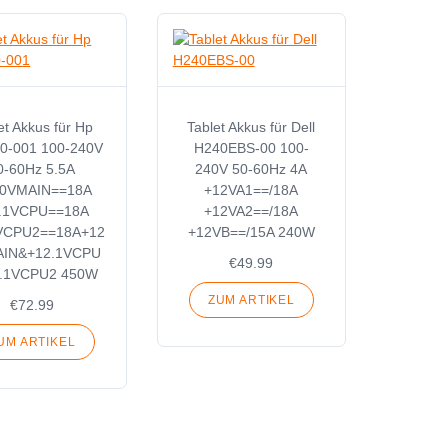
et Akkus für Hp
Tablet Akkus für Dell
0-001 100-240V
H240EBS-00 100-
0-60Hz 5.5A
240V 50-60Hz 4A
.0VMAIN==18A
+12VA1==/18A
.1VCPU==18A
+12VA2==/18A
VCPU2==18A+12
+12VB==/15A 240W
AIN&+12.1VCPU
€49.99
.1VCPU2 450W
ZUM ARTIKEL
€72.99
UM ARTIKEL