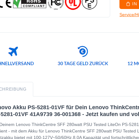
IN
Service/H
CHREIBUNG
ovo Akku PS-5281-01VF für Dein Lenovo ThinkCentr
5281-01VF 41A9739 36-001368 - Jetzt kaufen und vol
Deinem Lenovo ThinkCentre SFF 280watt PSU Tested LiteOn PS-5281
ient - mit dem Akku für Lenovo ThinkCentre SFF 280watt PSU Tested
tzakku bietet mit 100-127V~50/60Hz,8.0A Kapazität und fortschrittlic