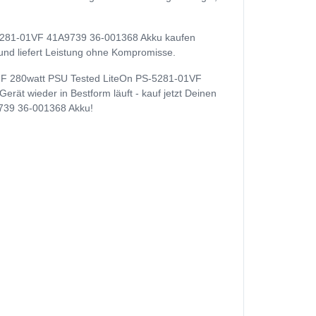
5281-01VF 41A9739 36-001368 Akku kaufen
t und liefert Leistung ohne Kompromisse.
SFF 280watt PSU Tested LiteOn PS-5281-01VF
ät wieder in Bestform läuft - kauf jetzt Deinen
739 36-001368 Akku!