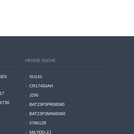
HEISSE SUCHE
5EX
XU141
CR17450AH
17
J295
-X730
BAT23P3PR08580
BAT23P3MINI5060
3786128
58LYDD-ZJ