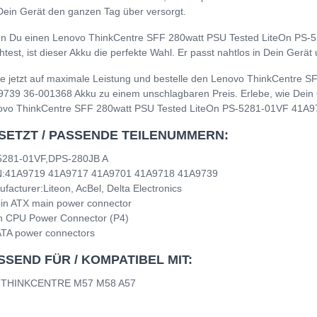
Dein Gerät den ganzen Tag über versorgt.
n Du einen Lenovo ThinkCentre SFF 280watt PSU Tested LiteOn PS-
test, ist dieser Akku die perfekte Wahl. Er passt nahtlos in Dein Gerä
e jetzt auf maximale Leistung und bestelle den Lenovo ThinkCentre 
739 36-001368 Akku zu einem unschlagbaren Preis. Erlebe, wie Dein Ger
ovo ThinkCentre SFF 280watt PSU Tested LiteOn PS-5281-01VF 41A9
SETZT / PASSENDE TEILENUMMERN:
5281-01VF,DPS-280JB A
:41A9719 41A9717 41A9701 41A9718 41A9739
facturer:Liteon, AcBel, Delta Electronics
in ATX main power connector
n CPU Power Connector (P4)
TA power connectors
SSEND FÜR / KOMPATIBEL MIT:
 THINKCENTRE M57 M58 A57