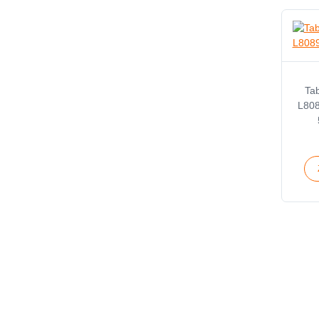
Tab
L808