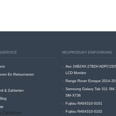
NSERVICE
NEUPRODUKT-EINFÜHRUNG
uns
Aoc 24B2XH 27B2H ADPC192
LCD Monitor
eren En Retourneren
Range Rover Evoque 2014-20
Samsung Galaxy Tab S11 SM
nd & Zahlarten
SM-X736
Blog
Fujitsu RA54310-0101
ap
Fujitsu RA54310-0102