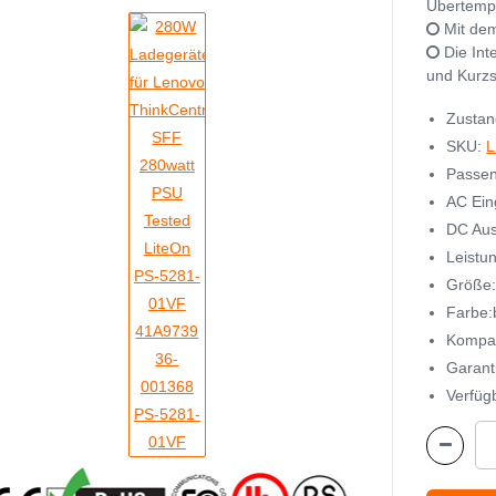
Übertempe
Mit dem
Die Inte
und Kurzs
Zustan
SKU:
L
Passen
AC Ein
DC Aus
Leistu
Größe
Farbe:
Kompat
Garant
Verfügb