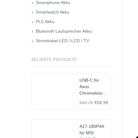
Smartphone Akku
Smartwatch Akku
PLC Akku
Bluetooth Lautsprecher Akku
Stromkabel LED / LCD / TV
BELIEBTE PRODUKTE
USB-C für
Asus
Chromebook
C523N
€68.39
€56.99
C523NA-
DH02
A17-180P4A
für MSI