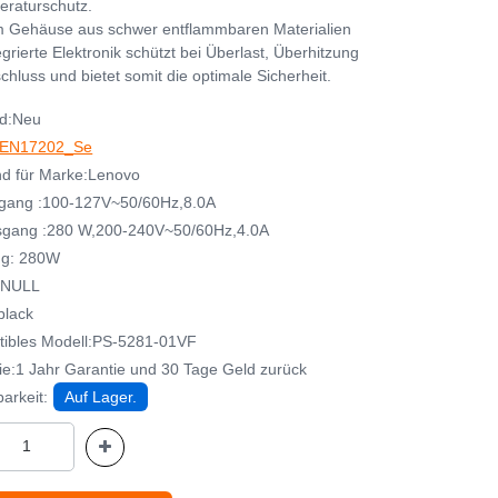
raturschutz.
 Gehäuse aus schwer entflammbaren Materialien
grierte Elektronik schützt bei Überlast, Überhitzung
chluss und bietet somit die optimale Sicherheit.
d:Neu
EN17202_Se
d für Marke:Lenovo
gang :100-127V~50/60Hz,8.0A
gang :280 W,200-240V~50/60Hz,4.0A
ng: 280W
:NULL
black
ibles Modell:PS-5281-01VF
ie:1 Jahr Garantie und 30 Tage Geld zurück
arkeit:
Auf Lager.