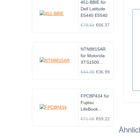
451-BBIE für
Dell Latitude
E5440 E5540
€79.64
€66.37
NTN9815AR
für Motorola
XTS1500
XTS2500
€44.39
€36.99
PR1500
MT1500
FPCBP434 für
Fujitsu
LifeBook
AH544 E733
€71.06
€59.22
E734 S904
Ähnlic
Series