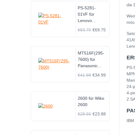
die 
PS-5281-
01VF für
Wen
Lenovo
möch
ThinkCentre
€83.70
€69.75
SFF 280watt
Setz
PSU Tested
41A9
LiteOn PS-
Len
5281-01VF
MT516F(295-
ER
41A9739 36-
7600) für
001368
Panasonic
PS-
A930 A980
MPN
€41.99
€34.99
B020 B023
Manu
B030
24-p
4-pi
2600 für Wiko
2 SA
2600
PA
€28.66
€23.88
IBM