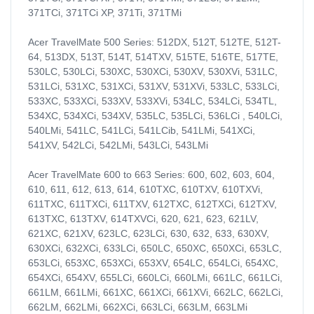
371TCi, 371TCi XP, 371Ti, 371TMi
Acer TravelMate 500 Series: 512DX, 512T, 512TE, 512T-
64, 513DX, 513T, 514T, 514TXV, 515TE, 516TE, 517TE,
530LC, 530LCi, 530XC, 530XCi, 530XV, 530XVi, 531LC,
531LCi, 531XC, 531XCi, 531XV, 531XVi, 533LC, 533LCi,
533XC, 533XCi, 533XV, 533XVi, 534LC, 534LCi, 534TL,
534XC, 534XCi, 534XV, 535LC, 535LCi, 536LCi , 540LCi,
540LMi, 541LC, 541LCi, 541LCib, 541LMi, 541XCi,
541XV, 542LCi, 542LMi, 543LCi, 543LMi
Acer TravelMate 600 to 663 Series: 600, 602, 603, 604,
610, 611, 612, 613, 614, 610TXC, 610TXV, 610TXVi,
611TXC, 611TXCi, 611TXV, 612TXC, 612TXCi, 612TXV,
613TXC, 613TXV, 614TXVCi, 620, 621, 623, 621LV,
621XC, 621XV, 623LC, 623LCi, 630, 632, 633, 630XV,
630XCi, 632XCi, 633LCi, 650LC, 650XC, 650XCi, 653LC,
653LCi, 653XC, 653XCi, 653XV, 654LC, 654LCi, 654XC,
654XCi, 654XV, 655LCi, 660LCi, 660LMi, 661LC, 661LCi,
661LM, 661LMi, 661XC, 661XCi, 661XVi, 662LC, 662LCi,
662LM, 662LMi, 662XCi, 663LCi, 663LM, 663LMi