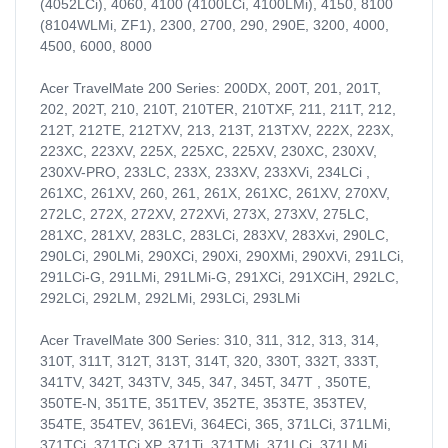
(4052LCi), 4060, 4100 (4100LCi, 4100LMi), 4150, 8100
(8104WLMi, ZF1), 2300, 2700, 290, 290E, 3200, 4000,
4500, 6000, 8000
Acer TravelMate 200 Series: 200DX, 200T, 201, 201T,
202, 202T, 210, 210T, 210TER, 210TXF, 211, 211T, 212,
212T, 212TE, 212TXV, 213, 213T, 213TXV, 222X, 223X,
223XC, 223XV, 225X, 225XC, 225XV, 230XC, 230XV,
230XV-PRO, 233LC, 233X, 233XV, 233XVi, 234LCi ,
261XC, 261XV, 260, 261, 261X, 261XC, 261XV, 270XV,
272LC, 272X, 272XV, 272XVi, 273X, 273XV, 275LC,
281XC, 281XV, 283LC, 283LCi, 283XV, 283Xvi, 290LC,
290LCi, 290LMi, 290XCi, 290Xi, 290XMi, 290XVi, 291LCi,
291LCi-G, 291LMi, 291LMi-G, 291XCi, 291XCiH, 292LC,
292LCi, 292LM, 292LMi, 293LCi, 293LMi
Acer TravelMate 300 Series: 310, 311, 312, 313, 314,
310T, 311T, 312T, 313T, 314T, 320, 330T, 332T, 333T,
341TV, 342T, 343TV, 345, 347, 345T, 347T , 350TE,
350TE-N, 351TE, 351TEV, 352TE, 353TE, 353TEV,
354TE, 354TEV, 361EVi, 364ECi, 365, 371LCi, 371LMi,
371TCi, 371TCi XP, 371Ti, 371TMi, 371LCi, 371LMi,