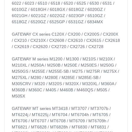
6022 / 6023 / 6510 / 6518 / 6520 / 6525 / 6530 / 6531 /
6010GZ / 6018GH / 6018GX / 6018GZ / 6020GZ /
6021GH / 6021GZ / 6022GZ / 6023GP / 6510GZ /
6518GZ / 6520GZ / 6525GP / 6531GZ / 6834MX
GATEWAY CX series C120X / CX200 / CX200S / CX200X
/ CX210 / CX210X / CX2608 / CX2610 / CX2615 / CX2618
/ CX2619 / CX2620 / CX2720 / CX2726 / CX2728
GATEWAY M series M1200 / M1300 / M210S / M210X /
M210XL / M250A / M250B / M250E / M250ES / M250G /
M250GS / M255E / M255E-SB / M275 / M275R / M275X /
M275XL / M280 / M280E / M285E / M285E-SB /
M305CRV / M320 / M320S / M320X / M320XL / M360A /
M360B / M360C / M405 / M460B / M460QS / M505 /
M505X
GATEWAY MT series MT3418 / MT3707 / MT3707b /
MT6224j / MT6225j / MT6704 / MT6704h / MT6705 /
MT6706 / MT6707 / MT6708 / MT6709 / MT6709h /
MT6821 / MT6828 / MT6828h / MT6830 / MT6831 /