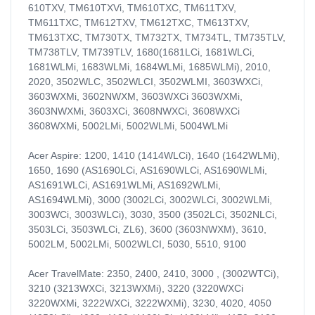
610TXV, TM610TXVi, TM610TXC, TM611TXV,
TM611TXC, TM612TXV, TM612TXC, TM613TXV,
TM613TXC, TM730TX, TM732TX, TM734TL, TM735TLV,
TM738TLV, TM739TLV, 1680(1681LCi, 1681WLCi,
1681WLMi, 1683WLMi, 1684WLMi, 1685WLMi), 2010,
2020, 3502WLC, 3502WLCI, 3502WLMI, 3603WXCi,
3603WXMi, 3602NWXM, 3603WXCi 3603WXMi,
3603NWXMi, 3603XCi, 3608NWXCi, 3608WXCi
3608WXMi, 5002LMi, 5002WLMi, 5004WLMi
Acer Aspire: 1200, 1410 (1414WLCi), 1640 (1642WLMi),
1650, 1690 (AS1690LCi, AS1690WLCi, AS1690WLMi,
AS1691WLCi, AS1691WLMi, AS1692WLMi,
AS1694WLMi), 3000 (3002LCi, 3002WLCi, 3002WLMi,
3003WCi, 3003WLCi), 3030, 3500 (3502LCi, 3502NLCi,
3503LCi, 3503WLCi, ZL6), 3600 (3603NWXM), 3610,
5002LM, 5002LMi, 5002WLCI, 5030, 5510, 9100
Acer TravelMate: 2350, 2400, 2410, 3000 , (3002WTCi),
3210 (3213WXCi, 3213WXMi), 3220 (3220WXCi
3220WXMi, 3222WXCi, 3222WXMi), 3230, 4020, 4050