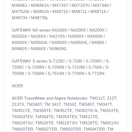
MX6961 / MX6961h / MX7337 / MX7337h / MX7340 /
MX7520h / MX8520 / MX8710 / MX8711 / MX8715 /
MX8734 / MX8736j
GATEWAY NX series NX100X / NX200S / NX200X /
NX250X / NX260X / NX270S / NX500S / NX500X /
NX550X / NX550XL / NX850X / NX850XL / NX860 /
NX860S / NX860X / NX860XL
GATEWAY S series S-7125C / S-7200 / S-7200C / S-
7200C / S-7200N / S-7200N / S-7210M / S-7500 / S-
7500N / S-7500N / S-7510N / S-7700N / S-7710N
ACER
ACER TravelMate and Aspire Notebooks: TM211T, 212T,
213TX, TM340T, TM 341T, TM342, TM345T, TM347T,
TM351TE, TM350TE, TM352TE, TM352TE-N, TM353TE,
TM353TEV, TM354TE, TM354TEV, TM521TE,
TM524TXV, TM525TE, TM525TXV, TM528TE, TM551XV,
TM600TER, TM602TER, TM603TER, TM604TER, TM