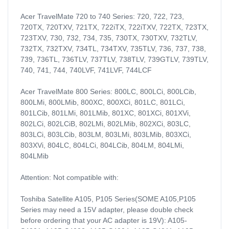
Acer TravelMate 720 to 740 Series: 720, 722, 723,
720TX, 720TXV, 721TX, 722iTX, 722iTXV, 722TX, 723TX,
723TXV, 730, 732, 734, 735, 730TX, 730TXV, 732TLV,
732TX, 732TXV, 734TL, 734TXV, 735TLV, 736, 737, 738,
739, 736TL, 736TLV, 737TLV, 738TLV, 739GTLV, 739TLV,
740, 741, 744, 740LVF, 741LVF, 744LCF
Acer TravelMate 800 Series: 800LC, 800LCi, 800LCib,
800LMi, 800LMib, 800XC, 800XCi, 801LC, 801LCi,
801LCib, 801LMi, 801LMib, 801XC, 801XCi, 801XVi,
802LCi, 802LCiB, 802LMi, 802LMib, 802XCi, 803LC,
803LCi, 803LCib, 803LM, 803LMi, 803LMib, 803XCi,
803XVi, 804LC, 804LCi, 804LCib, 804LM, 804LMi,
804LMib
Attention: Not compatible with:
Toshiba Satellite A105, P105 Series(SOME A105,P105
Series may need a 15V adapter, please double check
before ordering that your AC adapter is 19V): A105-