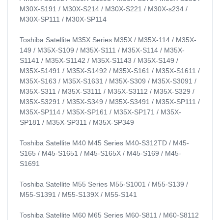
M30X-S191 / M30X-S214 / M30X-S221 / M30X-s234 /
M30X-SP111 / M30X-SP114
Toshiba Satellite M35X Series M35X / M35X-114 / M35X-
149 / M35X-S109 / M35X-S111 / M35X-S114 / M35X-
S1141 / M35X-S1142 / M35X-S1143 / M35X-S149 /
M35X-S1491 / M35X-S1492 / M35X-S161 / M35X-S1611 /
M35X-S163 / M35X-S1631 / M35X-S309 / M35X-S3091 /
M35X-S311 / M35X-S3111 / M35X-S3112 / M35X-S329 /
M35X-S3291 / M35X-S349 / M35X-S3491 / M35X-SP111 /
M35X-SP114 / M35X-SP161 / M35X-SP171 / M35X-
SP181 / M35X-SP311 / M35X-SP349
Toshiba Satellite M40 M45 Series M40-S312TD / M45-
S165 / M45-S1651 / M45-S165X / M45-S169 / M45-
S1691
Toshiba Satellite M55 Series M55-S1001 / M55-S139 /
M55-S1391 / M55-S139X / M55-S141
Toshiba Satellite M60 M65 Series M60-S811 / M60-S8112