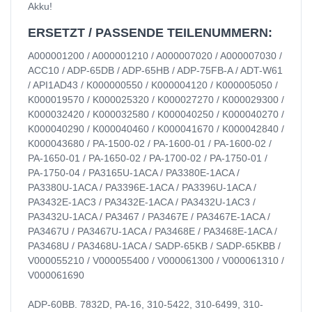
Akku!
ERSETZT / PASSENDE TEILENUMMERN:
A000001200 / A000001210 / A000007020 / A000007030 /
ACC10 / ADP-65DB / ADP-65HB / ADP-75FB-A / ADT-W61
/ API1AD43 / K000000550 / K000004120 / K000005050 /
K000019570 / K000025320 / K000027270 / K000029300 /
K000032420 / K000032580 / K000040250 / K000040270 /
K000040290 / K000040460 / K000041670 / K000042840 /
K000043680 / PA-1500-02 / PA-1600-01 / PA-1600-02 /
PA-1650-01 / PA-1650-02 / PA-1700-02 / PA-1750-01 /
PA-1750-04 / PA3165U-1ACA / PA3380E-1ACA /
PA3380U-1ACA / PA3396E-1ACA / PA3396U-1ACA /
PA3432E-1AC3 / PA3432E-1ACA / PA3432U-1AC3 /
PA3432U-1ACA / PA3467 / PA3467E / PA3467E-1ACA /
PA3467U / PA3467U-1ACA / PA3468E / PA3468E-1ACA /
PA3468U / PA3468U-1ACA / SADP-65KB / SADP-65KBB /
V000055210 / V000055400 / V000061300 / V000061310 /
V000061690
ADP-60BB. 7832D, PA-16, 310-5422, 310-6499, 310-