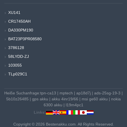
XU141
CR17450AH
DA330PM190
BAT23P3PR08580
3786128
58LYDD-ZJ
103055
TLp029C1
Heiße Suchanfrage:
tpn-ca13
|
mptech
|
ap18d7j
|
ads-25sg-19-3
|
5b10z26485
|
gps akku
|
akku 4inr19/66
|
msi ge60 akku
|
nokia
6300 akku
|
l19m4pc1
Links:
Copyright © 2026 Bestenakku.com. All Rights Reserved.