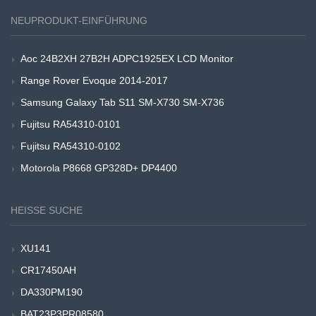
NEUPRODUKT-EINFÜHRUNG
Aoc 24B2XH 27B2H ADPC1925EX LCD Monitor
Range Rover Evoque 2014-2017
Samsung Galaxy Tab S11 SM-X730 SM-X736
Fujitsu RA54310-0101
Fujitsu RA54310-0102
Motorola P8668 GP328D+ DP4400
HEISSE SUCHE
XU141
CR17450AH
DA330PM190
BAT23P3PR08580