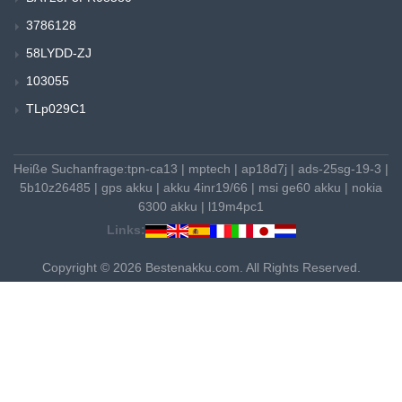
3786128
58LYDD-ZJ
103055
TLp029C1
Heiße Suchanfrage:
tpn-ca13
|
mptech
|
ap18d7j
|
ads-25sg-19-3
|
5b10z26485
|
gps akku
|
akku 4inr19/66
|
msi ge60 akku
|
nokia
6300 akku
|
l19m4pc1
Links:
Copyright © 2026 Bestenakku.com. All Rights Reserved.