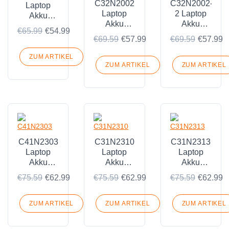
C32N2002
C32N2002-
Laptop
Laptop
2 Laptop
Akku
Akku
Akku
Passend
€65.99
€54.99
Passend
Passend
für Asus
€69.59
€57.99
€69.59
€57.99
für Asus
für Asus
G74S-XR1
ZenBookPro15
ZenBookPro15
ZUM ARTIKEL
UX535LH
UX535LH
ZUM ARTIKEL
ZUM ARTIKEL
C41N2303
C31N2310
C31N2313
Laptop
Laptop
Laptop
Akku
Akku
Akku
Passend
Passend
Passend
€75.59
€62.99
€75.59
€62.99
€75.59
€62.99
für Asus
für Asus
für Asus
ROG
S5507Q
ExpertBook
Zephyrus
ProArt
P5 P5405-
ZUM ARTIKEL
ZUM ARTIKEL
ZUM ARTIKEL
G16 2024
PZ13
NZ0102X
GA605
HT5306QA
0B200-