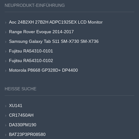
NEUPRODUKT-EINFÜHRUNG
Aoc 24B2XH 27B2H ADPC1925EX LCD Monitor
Range Rover Evoque 2014-2017
Samsung Galaxy Tab S11 SM-X730 SM-X736
Fujitsu RA54310-0101
Fujitsu RA54310-0102
Motorola P8668 GP328D+ DP4400
HEISSE SUCHE
XU141
CR17450AH
DA330PM190
BAT23P3PR08580