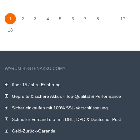
GU605M
04580000
GA605WI
1
2
3
4
5
6
7
8
...
17
18
WARUM BESTENAKKU.COM?
über 15 Jahre Erfahrung
Geprüfte & sichere Akkus - Top-Qualität & Performance
Sicher einkaufen mit 100% SSL-Verschlüsselung
Schneller Versand u.a. mit DHL, DPD & Deutscher Post
Geld-Zurück-Garantie