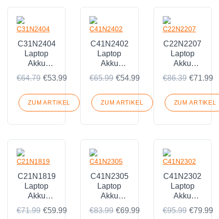
C31N2404
C41N2402
C22N2207
Laptop
Laptop
Laptop
Akku
Akku
Akku
Passend
Passend
Passend
€64.79
€53.99
€65.99
€54.99
€86.39
€71.99
für Asus
für Asus
für ASUS
VivoBook
Vivobook
Vivobook
S16
18 M1807
15i 2023
ZUM ARTIKEL
ZUM ARTIKEL
ZUM ARTIKEL
S3607QA
Series: i5-
13500H
C21N1819
C41N2305
C41N2302
Laptop
Laptop
Laptop
Akku
Akku
Akku
Passend
Passend
Passend
€71.99
€59.99
€83.99
€69.99
€95.99
€79.99
für Asus
für Asus
für Asus