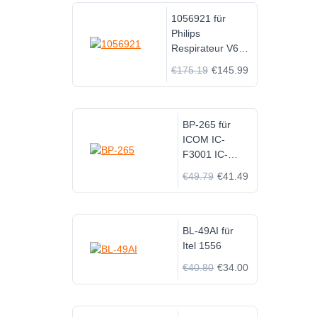
1056921 für
Philips
Respirateur V60
V60S
€175.19
€145.99
BP-265 für
ICOM IC-
F3001 IC-
F3002 IC-
€49.79
€41.49
F3003 IC-
F3008 IC-
3101 IC-
F3108D
BL-49AI für
Itel 1556
€40.80
€34.00