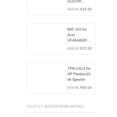
GL62VR
7FRX-1008 i7-
€53.99
€44.99
7700HQ GTX
1060
BAT-J10 für
Acer
UF464462F
1S2P
€28.20
€23.50
TPN-CA13 für
HP Pavilion15-
dk Spectre
€79.85
€66.54
ZULETZT ANGESEHENE ARTIKEL