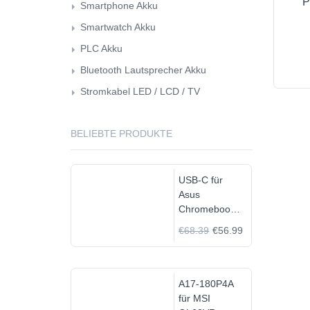
P
Smartphone Akku
Smartwatch Akku
PLC Akku
Bluetooth Lautsprecher Akku
Stromkabel LED / LCD / TV
BELIEBTE PRODUKTE
USB-C für
Asus
Chromebook
C523N
€68.39
€56.99
C523NA-
DH02
A17-180P4A
für MSI