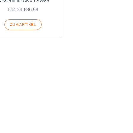
assend für AKXJ SW85
€44.39
€36.99
ZUM ARTIKEL