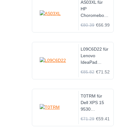
AS03XL für
HP
Choromebook
11 G5
€80.39
€66.99
L09C6D22 für
Lenovo
IdeaPad
U450P U550
€85.82
€71.52
SERIES
T0TRM für
Dell XPS 15
9530
Precision
€71.29
€59.41
M3800