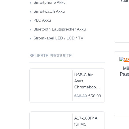
Akk
Smartphone Akku
Smartwatch Akku
PLC Akku
Bluetooth Lautsprecher Akku
Stromkabel LED / LCD / TV
BELIEBTE PRODUKTE
M8
Pass
USB-C für
Asus
Chromebook
C523N
€68.39
€56.99
C523NA-
DH02
A17-180P4A
für MSI