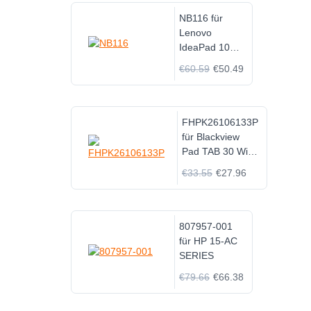
NB116 für
Lenovo
IdeaPad 100S
100S-11IBY
€60.59
€50.49
80R2 100S-80
R2
FHPK26106133P
für Blackview
Pad TAB 30 WiFi
FHPK26106133P
€33.55
€27.96
807957-001
für HP 15-AC
SERIES
€79.66
€66.38