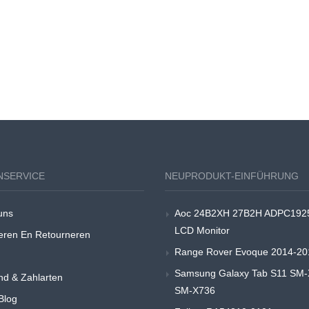
NSERVICE
NEUPRODUKT-EINFÜHRUNG
uns
Aoc 24B2XH 27B2H ADPC192
LCD Monitor
eren En Retourneren
Range Rover Evoque 2014-20
Samsung Galaxy Tab S11 SM
nd & Zahlarten
SM-X736
Blog