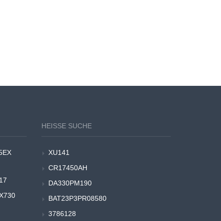
HEISSE SUCHE
5EX
XU141
CR17450AH
17
DA330PM190
-X730
BAT23P3PR08580
3786128