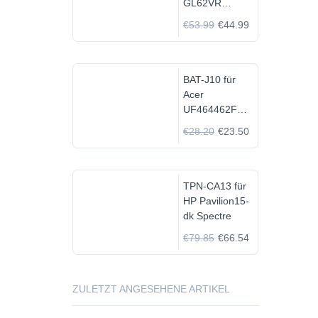
GL62VR
7FRX-1008 i7-
€53.99
€44.99
7700HQ GTX
1060
BAT-J10 für
Acer
UF464462F
1S2P
€28.20
€23.50
TPN-CA13 für
HP Pavilion15-
dk Spectre
€79.85
€66.54
ZULETZT ANGESEHENE ARTIKEL