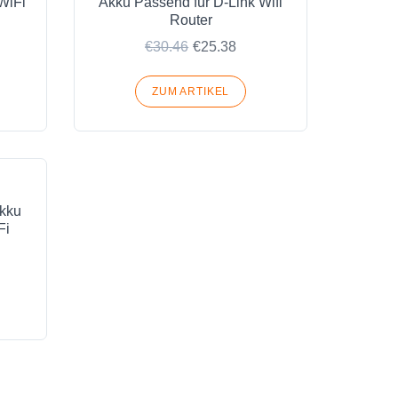
WiFi
Akku Passend für D-Link Wifi
Router
€30.46
€25.38
ZUM ARTIKEL
Akku
Fi