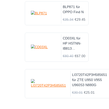
BLP871 für
OPPO Find N
€35.34
€29.45
CD03XL für
HP HSTNN-
IB813
931719-850
€80.40
€67.00
931702-171
Series
LI3720T42P3H585651
für ZTE U950 V955
U960S3 N880G
€30.01
€25.01